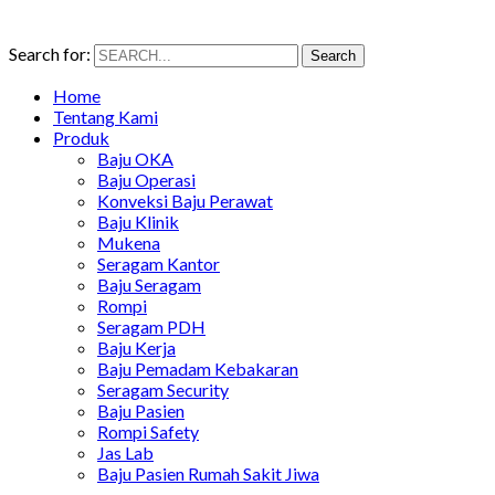
Search for:
Search
Home
Tentang Kami
Produk
Baju OKA
Baju Operasi
Konveksi Baju Perawat
Baju Klinik
Mukena
Seragam Kantor
Baju Seragam
Rompi
Seragam PDH
Baju Kerja
Baju Pemadam Kebakaran
Seragam Security
Baju Pasien
Rompi Safety
Jas Lab
Baju Pasien Rumah Sakit Jiwa