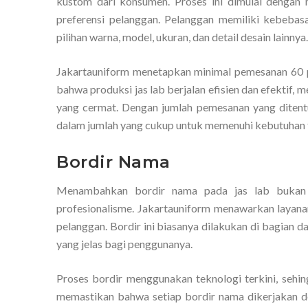
kustom dari konsumen. Proses ini dimulai denga
preferensi pelanggan. Pelanggan memiliki kebebas
pilihan warna, model, ukuran, dan detail desain lainnya.
Jakartauniform menetapkan minimal pemesanan 60 pc
bahwa produksi jas lab berjalan efisien dan efektif,
yang cermat. Dengan jumlah pemesanan yang diten
dalam jumlah yang cukup untuk memenuhi kebutuhan ti
Bordir Nama
Menambahkan bordir nama pada jas lab bukan h
profesionalisme. Jakartauniform menawarkan layana
pelanggan. Bordir ini biasanya dilakukan di bagian d
yang jelas bagi penggunanya.
Proses bordir menggunakan teknologi terkini, sehing
memastikan bahwa setiap bordir nama dikerjakan den