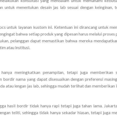
n melakukan konsultasi yang mendalam untuk memahami kebut
an untuk menentukan desain jas lab sesuai dengan keinginan, 
s untuk layanan kustom ini. Ketentuan ini dirancang untuk me
 mengingat bahwa setiap produk yang dipesan harus melalui proses
tukan, pelanggan dapat memastikan bahwa mereka mendapatkan
m atau institusi.
anya meningkatkan penampilan, tetapi juga memberikan s
n bordir nama yang dapat disesuaikan dengan preferensi masin
ada atau lengan jas lab, sehingga mudah terlihat dan memberikan 
ga hasil bordir tidak hanya rapi tetapi juga tahan lama. Jakart
gan teliti, sehingga tidak hanya sekadar hiasan, tetapi juga 