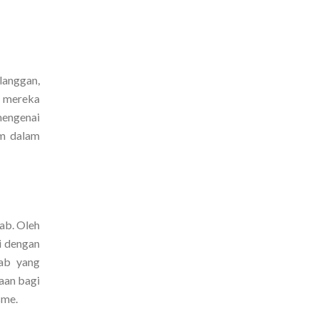
elanggan,
b mereka
mengenai
rm dalam
ab. Oleh
i dengan
lab yang
saan bagi
sme.