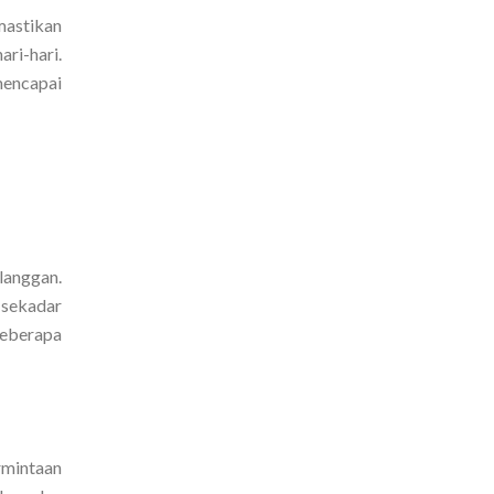
mastikan
ri-hari.
mencapai
langgan.
 sekadar
beberapa
rmintaan