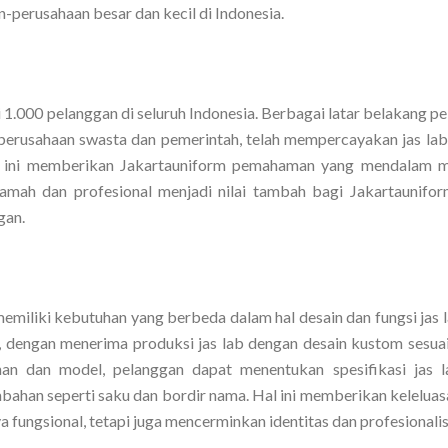
-perusahaan besar dan kecil di Indonesia.
ri 1.000 pelanggan di seluruh Indonesia. Berbagai latar belakang p
ga perusahaan swasta dan pemerintah, telah mempercayakan jas la
m ini memberikan Jakartauniform pemahaman yang mendalam 
amah dan profesional menjadi nilai tambah bagi Jakartaunifo
gan.
iliki kebutuhan yang berbeda dalam hal desain dan fungsi jas l
el, dengan menerima produksi jas lab dengan desain kustom sesua
han dan model, pelanggan dapat menentukan spesifikasi jas 
ambahan seperti saku dan bordir nama. Hal ini memberikan kelelua
 fungsional, tetapi juga mencerminkan identitas dan profesionali