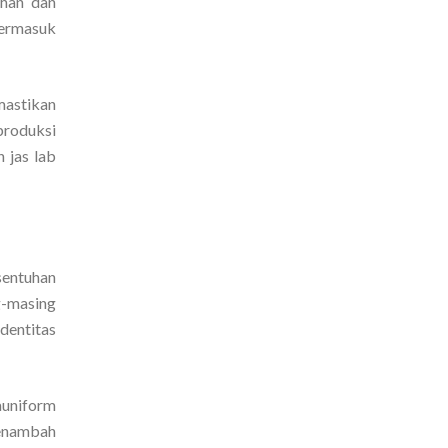
uhan dan
termasuk
mastikan
 produksi
 jas lab
entuhan
g-masing
identitas
auniform
menambah