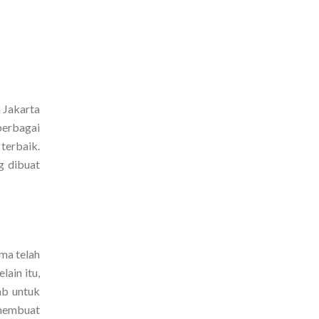
 Jakarta
berbagai
terbaik.
g dibuat
ma telah
ain itu,
ab untuk
 membuat