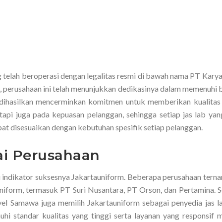
telah beroperasi dengan legalitas resmi di bawah nama PT Karya
n, perusahaan ini telah menunjukkan dedikasinya dalam memenuhi 
 dihasilkan mencerminkan komitmen untuk memberikan kualitas 
tapi juga pada kepuasan pelanggan, sehingga setiap jas lab yan
apat disesuaikan dengan kebutuhan spesifik setiap pelanggan.
ai Perusahaan
tu indikator suksesnya Jakartauniform. Beberapa perusahaan terna
orm, termasuk PT Suri Nusantara, PT Orson, dan Pertamina. Sel
vel Samawa juga memilih Jakartauniform sebagai penyedia jas l
hi standar kualitas yang tinggi serta layanan yang responsif