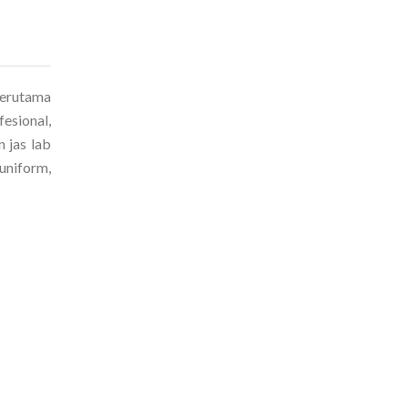
 terutama
esional,
 jas lab
uniform,