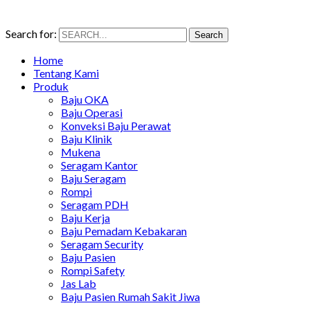
Search for:
Search
Home
Tentang Kami
Produk
Baju OKA
Baju Operasi
Konveksi Baju Perawat
Baju Klinik
Mukena
Seragam Kantor
Baju Seragam
Rompi
Seragam PDH
Baju Kerja
Baju Pemadam Kebakaran
Seragam Security
Baju Pasien
Rompi Safety
Jas Lab
Baju Pasien Rumah Sakit Jiwa