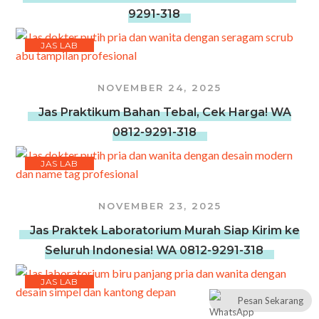
9291-318
JAS LAB
NOVEMBER 24, 2025
Jas Praktikum Bahan Tebal, Cek Harga! WA
0812-9291-318
JAS LAB
NOVEMBER 23, 2025
Jas Praktek Laboratorium Murah Siap Kirim ke
Seluruh Indonesia! WA 0812-9291-318
JAS LAB
Pesan Sekarang