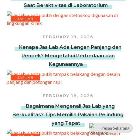
Saat Beraktivitas di Laboratorium
JAS LAB
FEBRUARY 19, 2026
Kenapa Jas Lab Ada Lengan Panjang dan
Pendek? Mengetahui Perbedaan dan
Kegunaannya
JAS LAB
FEBRUARY 18, 2026
Bagaimana Mengenali Jas Lab yang
Berkualitas? Tips Memilih Pakaian Pelindung
yang Tepat
Pesan Sekarang