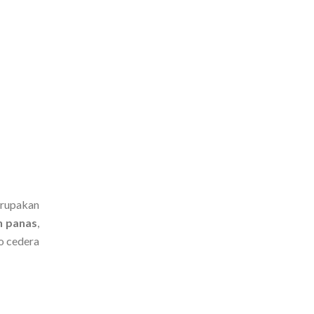
merupakan
n panas
,
o cedera