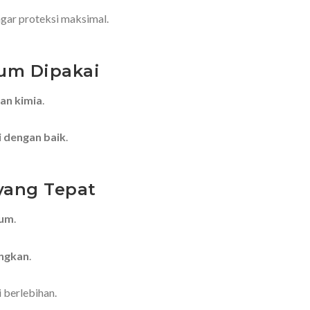
gar proteksi maksimal.
lum Dipakai
an kimia
.
i dengan baik
.
yang Tepat
ium
.
ingkan
.
 berlebihan.