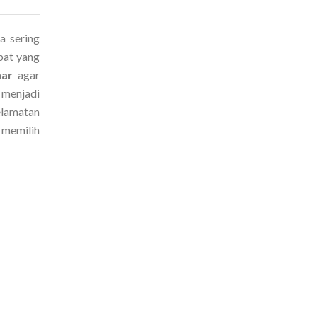
a sering
pat yang
nar
agar
 menjadi
elamatan
 memilih