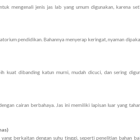
uk mengenali jenis jas lab yang umum digunakan, karena seti
ratorium pendidikan. Bahannya menyerap keringat, nyaman dipaka
bih kuat dibanding katun murni, mudah dicuci, dan sering digu
ngan cairan berbahaya. Jas ini memiliki lapisan luar yang tahan
nas)
 yang berkaitan dengan suhu tinggi, seperti penelitian bahan ba