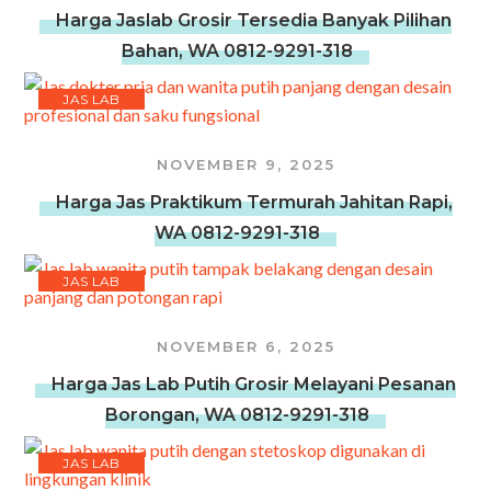
Harga Jaslab Grosir Tersedia Banyak Pilihan
Bahan, WA 0812-9291-318
JAS LAB
NOVEMBER 9, 2025
Harga Jas Praktikum Termurah Jahitan Rapi,
WA 0812-9291-318
JAS LAB
NOVEMBER 6, 2025
Harga Jas Lab Putih Grosir Melayani Pesanan
Borongan, WA 0812-9291-318
JAS LAB