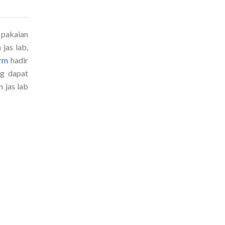
 pakaian
jas lab,
orm
hadir
ng dapat
 jas lab