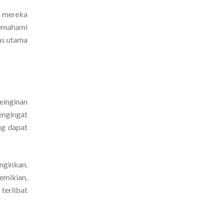
m mereka
memahami
as utama
einginan
engingat
ng dapat
nginkan.
emikian,
terlibat