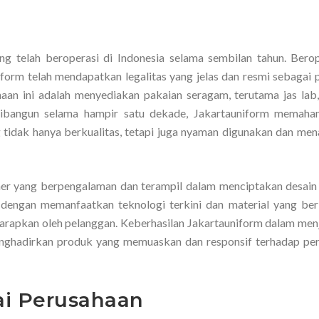
g telah beroperasi di Indonesia selama sembilan tahun. Berop
form telah mendapatkan legalitas yang jelas dan resmi sebagai 
haan ini adalah menyediakan pakaian seragam, terutama jas lab
dibangun selama hampir satu dekade, Jakartauniform memaha
idak hanya berkualitas, tetapi juga nyaman digunakan dan mena
ainer yang berpengalaman dan terampil dalam menciptakan desain
an dengan memanfaatkan teknologi terkini dan material yang berk
arapkan oleh pelanggan. Keberhasilan Jakartauniform dalam men
 menghadirkan produk yang memuaskan dan responsif terhadap pe
ai Perusahaan