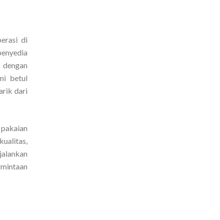
erasi di
penyedia
, dengan
mi betul
rik dari
 pakaian
ualitas,
jalankan
rmintaan