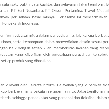
 salah satu bukti nyata kualitas dan pelayanan Jakartauniform. 
a lain PT Suri Nusantara, PT Orson, Pertamina, Travel Mozaik
anyak perusahaan besar lainnya. Kerjasama ini mencerminkan 
 konveksi di Indonesia.
niform sebagai mitra dalam penyediaan jas lab karena berbagai
giriman, serta kemampuan dalam menyediakan desain sesuai per
ngan baik dengan setiap klien, memberikan layanan yang respo
ercayaan yang diberikan oleh perusahaan-perusahaan tersebut
setiap produk yang dihasilkan.
elah dilayani oleh Jakartauniform. Pelayanan yang diberikan tid
akup berbagai jenis pakaian seragam lainnya. Jakartauniform 
rbeda, sehingga pendekatan yang personal dan fleksibel dalam 