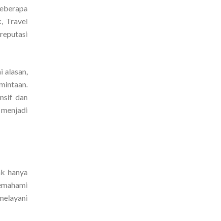
Beberapa
, Travel
reputasi
 alasan,
mintaan.
nsif dan
 menjadi
ak hanya
memahami
melayani