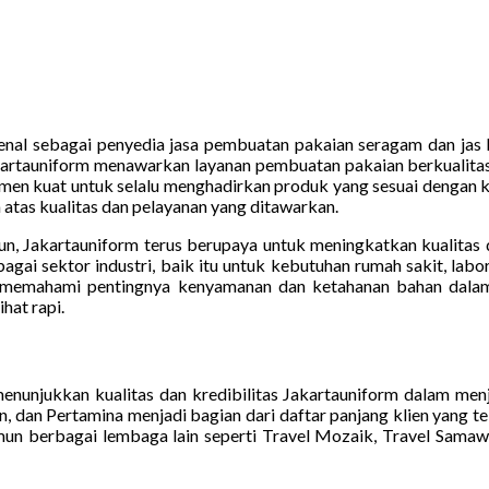
enal sebagai penyedia jasa pembuatan pakaian seragam dan jas 
akartauniform menawarkan layanan pembuatan pakaian berkualita
itmen kuat untuk selalu menghadirkan produk yang sesuai dengan
 atas kualitas dan pelayanan yang ditawarkan.
un, Jakartauniform terus berupaya untuk meningkatkan kualitas 
bagai sektor industri, baik itu untuk kebutuhan rumah sakit, la
at memahami pentingnya kenyamanan dan ketahanan bahan dalam
hat rapi.
enunjukkan kualitas dan kredibilitas Jakartauniform dalam menj
, dan Pertamina menjadi bagian dari daftar panjang klien yang 
mun berbagai lembaga lain seperti Travel Mozaik, Travel Sama