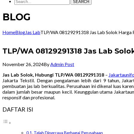
SEARCH
BLOG
Home
Blog
Jas Lab
TLP/WA 08129291318 Jas Lab Solok Harga P
TLP/WA 08129291318 Jas Lab Solok
November 26, 2024
By
Admin Post
Jas Lab Solok, Hubungi TLP/WA 08129291318
–
Jakartaunif
Jakarta Tekstil. Dengan pengalaman lebih dari 9 tahun, Jaka
pembuatan jas lab berkualitas. Perusahaan ini dikenal luas k
dalam jumlah besar maupun kecil. Keunggulan utama Jakartauni
responsif dan profesional.
DAFTAR ISI
Telah Dipercaya Berbagai Perusahaan