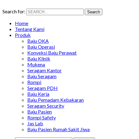
Search for:
Search
Home
Tentang Kami
Produk
Baju OKA
Baju Operasi
Konveksi Baju Perawat
Baju Klinik
Mukena
Seragam Kantor
Baju Seragam
Rompi
Seragam PDH
Baju Kerja
Baju Pemadam Kebakaran
Seragam Security
Baju Pasien
Rompi Safety
Jas Lab
Baju Pasien Rumah Sakit Jiwa