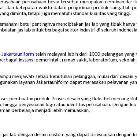
rusahaan-perusahaan besar tersebut merupakan cerminan dari ku
s dan ketepatan waktu dalam pengiriman produk sangatlah pen
ang diminta, tetapi juga mematuhi standar kualitas yang tinggi.
mahami betul pentingnya menciptakan jas lab yang tidak hanya f
uatan jas lab untuk berbagai sektor industri di seluruh Indonesia
,
Jakartauniform
telah melayani lebih dari 1000 pelanggan yang 
erbagai instansi pemerintah, rumah sakit, laboratorium, sekolah,
ampu menjawab setiap kebutuhan pelanggan, mulai dari desain y
gunakan layanan Jakartauniform dapat merasakan pelayanan yang 
roses pembuatan produk. Proses desain yang fleksibel memungkin
a, hingga penyesuaian logo atau identitas perusahaan. Dengan leb
aman berbelanja menjadi lebih memuaskan.
i jas lab dengan desain custom yang dapat disesuaikan dengan ke