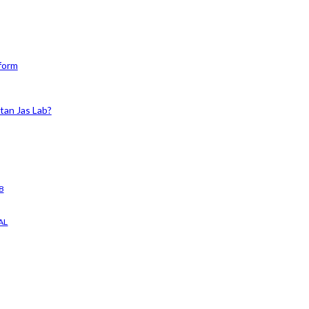
form
tan Jas Lab?
8
AL