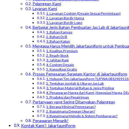
Pelanggan Kami
Layanan Kami
1. Layanan Custom (Desain Sesuai Permintaan)
2. Layanan Bordir Nama
3. Layanan Bordir Logo
Berbagai Jenis Bahan Pembuatan Jas Lab di Jakartauni
1. Bahan Kanvas
2. Bahan Drill
3. Bahan Katun
Mengapa Harus Memilih Jakartauniform untuk Pembua
1. Kualitas Premium
2. Ready Stock
3. Jahitan Rapi
4. Custom Desain
5. Konsultasi Gratis
Proses Pemesanan Seragam Kantor di Jakartauniform
1. Hubungi Tim Jakartauniform TLP/WA 0812929131
2. Tentukan Jumlah & Ukuran Jas Lab
3. Tentukan Material Bahan & Jenis Printing
4. Penawaran Harga dari Kami, Negosiasi Harga, DE
5. Produksi dan Pengiriman
Pertanyaan yang Sering Ditanyakan Pelanggan
1. Berapa Minimal Pemesanan?
2. Bagaimana Dengan Ukuran?
3. Bagaimana Metode & Sistem Pembayaran?
Penawaran Menarik!
Kontak Kami | Jakartauniform