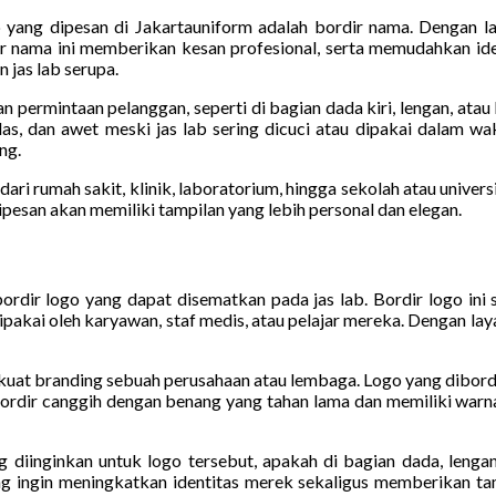
ab yang dipesan di Jakartauniform adalah bordir nama. Dengan 
rdir nama ini memberikan kesan profesional, serta memudahkan iden
 jas lab serupa.
n permintaan pelanggan, seperti di bagian dada kiri, lengan, at
elas, dan awet meski jas lab sering dicuci atau dipakai dalam w
ng.
ari rumah sakit, klinik, laboratorium, hingga sekolah atau univers
ipesan akan memiliki tampilan yang lebih personal dan elegan.
rdir logo yang dapat disematkan pada jas lab. Bordir logo ini s
dipakai oleh karyawan, staf medis, atau pelajar mereka. Dengan la
at branding sebuah perusahaan atau lembaga. Logo yang dibordir 
ordir canggih dengan benang yang tahan lama dan memiliki warna 
 diinginkan untuk logo tersebut, apakah di bagian dada, lengan,
ng ingin meningkatkan identitas merek sekaligus memberikan tam