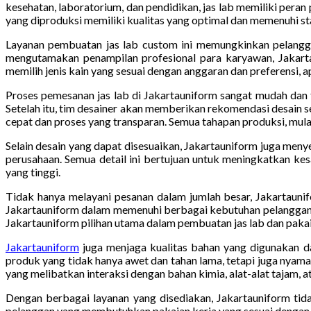
kesehatan, laboratorium, dan pendidikan, jas lab memiliki pera
yang diproduksi memiliki kualitas yang optimal dan memenuhi sta
Layanan pembuatan jas lab custom ini memungkinkan pelanggan
mengutamakan penampilan profesional para karyawan, Jakart
memilih jenis kain yang sesuai dengan anggaran dan preferensi, 
Proses pemesanan jas lab di Jakartauniform sangat mudah dan 
Setelah itu, tim desainer akan memberikan rekomendasi desain s
cepat dan proses yang transparan. Semua tahapan produksi, mulai
Selain desain yang dapat disesuaikan, Jakartauniform juga meny
perusahaan. Semua detail ini bertujuan untuk meningkatkan kesan
yang tinggi.
Tidak hanya melayani pesanan dalam jumlah besar, Jakartaunif
Jakartauniform dalam memenuhi berbagai kebutuhan pelanggan, b
Jakartauniform pilihan utama dalam pembuatan jas lab dan pakai
Jakartauniform
juga menjaga kualitas bahan yang digunakan da
produk yang tidak hanya awet dan tahan lama, tetapi juga nyama
yang melibatkan interaksi dengan bahan kimia, alat-alat tajam, 
Dengan berbagai layanan yang disediakan, Jakartauniform ti
pelanggan yang membutuhkan pakaian kerja yang sesuai dengan 