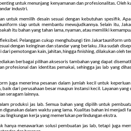
n penting untuk menunjang kenyamanan dan profesionalitas. Oleh ka
ndar industri.
 untuk memilih desain sesuai dengan kebutuhan spesifik. Apak
auniform siap untuk membantu mewujudkannya. Selain itu, Jak
apakah itu bahan yang tahan lama, nyaman, atau memiliki kemampuan
fleksibel. Pelanggan cukup menghubungi tim Jakartauniform untu
esuai dengan keinginan dan standar yang berlaku. Jika sudah disep
 dari pemotongan kain, jahitan, hingga finishing, dilakukan oleh 
ediakan berbagai pilihan aksesoris tambahan yang dapat disematk
 profesional dan identitas pemakai, sehingga jas lab yang dihasi
orm juga menerima pesanan dalam jumlah kecil untuk keperluan in
aik dari perusahaan besar maupun instansi kecil. Layanan yang ce
an seragam lainnya.
lam produksi jas lab. Semua bahan yang dipilih untuk pembuatan
n digunakan dalam waktu yang lama. Kualitas bahan ini menjadi fa
atau lingkungan kerja yang memerlukan perlindungan ekstra.
dak hanya menawarkan solusi pembuatan jas lab, tetapi juga m
standar dan harapan.