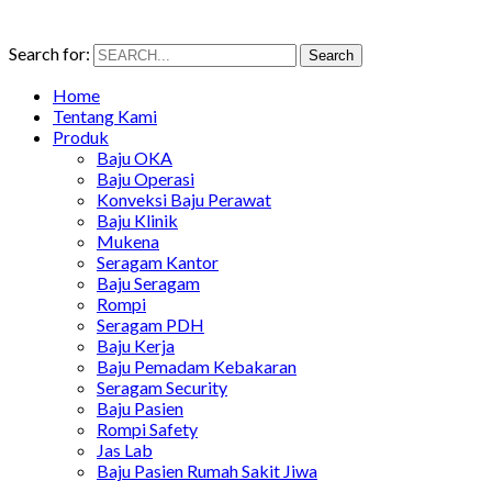
Search for:
Search
Home
Tentang Kami
Produk
Baju OKA
Baju Operasi
Konveksi Baju Perawat
Baju Klinik
Mukena
Seragam Kantor
Baju Seragam
Rompi
Seragam PDH
Baju Kerja
Baju Pemadam Kebakaran
Seragam Security
Baju Pasien
Rompi Safety
Jas Lab
Baju Pasien Rumah Sakit Jiwa