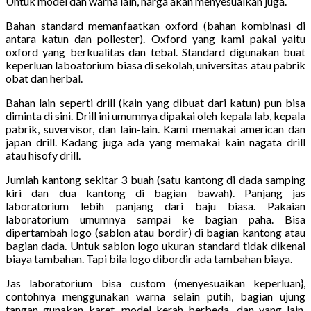
Untuk model dan warna lain, harga akan menyesuaikan juga.
Bahan standard memanfaatkan oxford (bahan kombinasi di
antara katun dan poliester). Oxford yang kami pakai yaitu
oxford yang berkualitas dan tebal. Standard digunakan buat
keperluan laboatorium biasa di sekolah, universitas atau pabrik
obat dan herbal.
Bahan lain seperti drill (kain yang dibuat dari katun) pun bisa
diminta di sini. Drill ini umumnya dipakai oleh kepala lab, kepala
pabrik, suvervisor, dan lain-lain. Kami memakai american dan
japan drill. Kadang juga ada yang memakai kain nagata drill
atau hisofy drill.
Jumlah kantong sekitar 3 buah (satu kantong di dada samping
kiri dan dua kantong di bagian bawah). Panjang jas
laboratorium lebih panjang dari baju biasa. Pakaian
laboratorium umumnya sampai ke bagian paha. Bisa
dipertambah logo (sablon atau bordir) di bagian kantong atau
bagian dada. Untuk sablon logo ukuran standard tidak dikenai
biaya tambahan. Tapi bila logo dibordir ada tambahan biaya.
Jas laboratorium bisa custom (menyesuaikan keperluan},
contohnya menggunakan warna selain putih, bagian ujung
tangan gunakan karet, model kerah berbeda, dan yang lain.