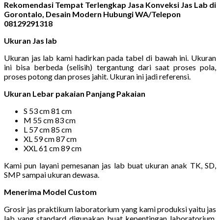
Rekomendasi Tempat Terlengkap Jasa Konveksi Jas Lab di
Gorontalo, Desain Modern Hubungi WA/Telepon
08129291318
Ukuran Jas lab
Ukuran jas lab kami hadirkan pada tabel di bawah ini. Ukuran
ini bisa berbeda (selisih) tergantung dari saat proses pola,
proses potong dan proses jahit. Ukuran ini jadi referensi.
Ukuran Lebar pakaian Panjang Pakaian
S 53 cm 81 cm
M 55 cm 83 cm
L 57 cm 85 cm
XL 59 cm 87 cm
XXL 61 cm 89 cm
Kami pun layani pemesanan jas lab buat ukuran anak TK, SD,
SMP sampai ukuran dewasa.
Menerima Model Custom
Grosir jas praktikum laboratorium yang kami produksi yaitu jas
lab yang standard digunakan buat kepentingan laboratorium.