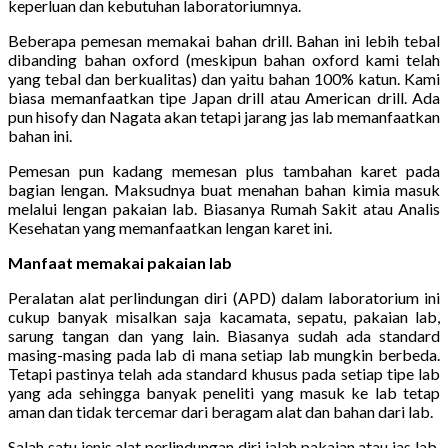
keperluan dan kebutuhan laboratoriumnya.
Beberapa pemesan memakai bahan drill. Bahan ini lebih tebal
dibanding bahan oxford (meskipun bahan oxford kami telah
yang tebal dan berkualitas) dan yaitu bahan 100% katun. Kami
biasa memanfaatkan tipe Japan drill atau American drill. Ada
pun hisofy dan Nagata akan tetapi jarang jas lab memanfaatkan
bahan ini.
Pemesan pun kadang memesan plus tambahan karet pada
bagian lengan. Maksudnya buat menahan bahan kimia masuk
melalui lengan pakaian lab. Biasanya Rumah Sakit atau Analis
Kesehatan yang memanfaatkan lengan karet ini.
Manfaat memakai pakaian lab
Peralatan alat perlindungan diri (APD) dalam laboratorium ini
cukup banyak misalkan saja kacamata, sepatu, pakaian lab,
sarung tangan dan yang lain. Biasanya sudah ada standard
masing-masing pada lab di mana setiap lab mungkin berbeda.
Tetapi pastinya telah ada standard khusus pada setiap tipe lab
yang ada sehingga banyak peneliti yang masuk ke lab tetap
aman dan tidak tercemar dari beragam alat dan bahan dari lab.
Salah satu jenis alat perlindungan diri ialah pakaian atau jas lab.