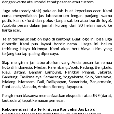
dengan warna atau model tepat pesanan atau custom.
Juga ada (ready stok) pakaian lab buat keperluan ecer. Kami
cuma menyediakan jas laboratorium lengan panjang, warna
putih, kain oxford dan polos (tanpa sablon atau bordir logo).
Apabila pesan dalam jumlah kurang dari 30 helai masuk ke
harga ecer.
Telah termasuk sablon logo di kantong. Buat logo ini, bisa juga
dibordir. Kami pun layani bordir nama. Harga ini belum
terhitung biaya kirimnya. Kami akan beri biaya kirim yang
terjangkau tapi paling dipercaya.
Siap mengirim jas laboratorium yang Anda pesan ke semua
kota di Indonesia: Medan, Palembang, Aceh, Padang, Bengkulu,
Riau, Batam, Bandar Lampung, Pangkal Pinang, Jakarta,
Bandung, Tasikmalaya, Semarang, Yogyakarta, Solo, Surabaya,
Malang, Mataram, Bali, Balikpapan, Samarinda, Banjarmasin,
Pontianak, Manado, Ambon, Sorong, Jayapura.
Pengiriman biasanya memanfaatkan ekspedisi, atau JNE (darat,
laut, udara) tepat kemauan pemesan.
Rekomendasi Info Terkini Jasa Konveksi Jas Lab di
Bombana, Desain Modern Unik Hubungi WA/Telepon