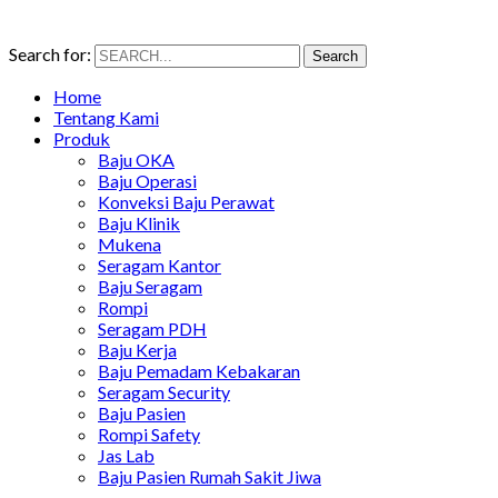
Search for:
Search
Home
Tentang Kami
Produk
Baju OKA
Baju Operasi
Konveksi Baju Perawat
Baju Klinik
Mukena
Seragam Kantor
Baju Seragam
Rompi
Seragam PDH
Baju Kerja
Baju Pemadam Kebakaran
Seragam Security
Baju Pasien
Rompi Safety
Jas Lab
Baju Pasien Rumah Sakit Jiwa