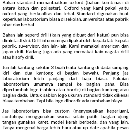
Bahan standard memanfaatkan oxford (bahan kombinasi di
antara katun dan poliester). Oxford yang kami pakai yaitu
oxford yang berkualitas dan tebal. Standard digunakan buat
keperluan laboatorium biasa di sekolah, universitas atau pabrik
obat dan herbal.
Bahan lain seperti drill (kain yang dibuat dari katun) pun bisa
diminta di sini. Drill ini umumnya dipakai oleh kepala lab, kepala
pabrik, suvervisor, dan lain-lain. Kami memakai american dan
japan drill. Kadang juga ada yang memakai kain nagata drill
atau hisofy drill.
Jumlah kantong sekitar 3 buah (satu kantong di dada samping
kiri dan dua kantong di bagian bawah). Panjang jas
laboratorium lebih panjang dari baju biasa. Pakaian
laboratorium umumnya sampai ke bagian paha. Bisa
dipertambah logo (sablon atau bordir) di bagian kantong atau
bagian dada. Untuk sablon logo ukuran standard tidak dikenai
biaya tambahan. Tapi bila logo dibordir ada tambahan biaya.
Jas laboratorium bisa custom (menyesuaikan keperluan},
contohnya menggunakan warna selain putih, bagian ujung
tangan gunakan karet, model kerah berbeda, dan yang lain.
Tanya mengenai harga lebih baru atau up-date apabila pesan