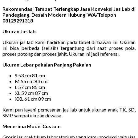
Rekomendasi Tempat Terlengkap Jasa Konveksi Jas Lab di
Pandeglang, Desain Modern Hubungi WA/Telepon
08129291318
Ukuran Jas lab
Ukuran jas lab kami hadirkan pada tabel di bawah ini. Ukuran
ini bisa berbeda (selisih) tergantung dari saat proses pola,
proses potong dan proses jahit. Ukuran ini jadi referensi.
Ukuran Lebar pakaian Panjang Pakaian
S 53 cm 81 cm
M 55 cm 83 cm
L 57 cm 85 cm
XL 59 cm 87 cm
XXL 61 cm 89 cm
Kami pun layani pemesanan jas lab untuk ukuran anak TK, SD,
SMP sampai ukuran dewasa.
Menerima Model Custom
Grosir jas praktikum laboratorium yang kami produksi yaitu jas