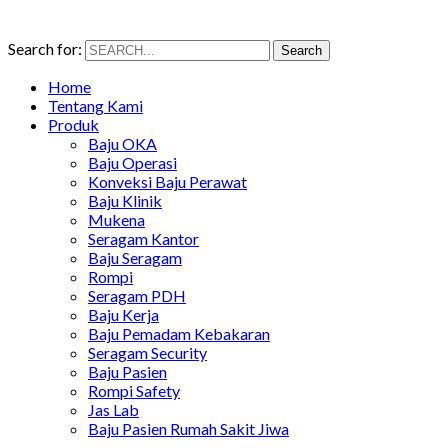
Search for:
Search
Home
Tentang Kami
Produk
Baju OKA
Baju Operasi
Konveksi Baju Perawat
Baju Klinik
Mukena
Seragam Kantor
Baju Seragam
Rompi
Seragam PDH
Baju Kerja
Baju Pemadam Kebakaran
Seragam Security
Baju Pasien
Rompi Safety
Jas Lab
Baju Pasien Rumah Sakit Jiwa