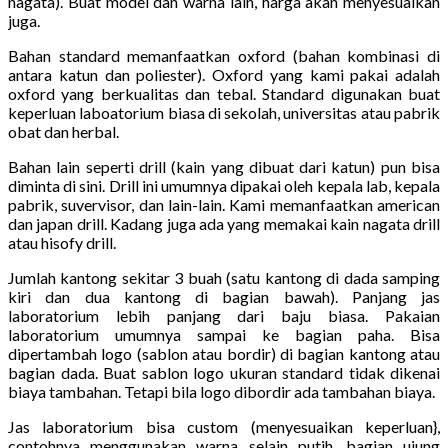
nagata). Buat model dan warna lain, harga akan menyesuaikan
juga.
Bahan standard memanfaatkan oxford (bahan kombinasi di
antara katun dan poliester). Oxford yang kami pakai adalah
oxford yang berkualitas dan tebal. Standard digunakan buat
keperluan laboatorium biasa di sekolah, universitas atau pabrik
obat dan herbal.
Bahan lain seperti drill (kain yang dibuat dari katun) pun bisa
diminta di sini. Drill ini umumnya dipakai oleh kepala lab, kepala
pabrik, suvervisor, dan lain-lain. Kami memanfaatkan american
dan japan drill. Kadang juga ada yang memakai kain nagata drill
atau hisofy drill.
Jumlah kantong sekitar 3 buah (satu kantong di dada samping
kiri dan dua kantong di bagian bawah). Panjang jas
laboratorium lebih panjang dari baju biasa. Pakaian
laboratorium umumnya sampai ke bagian paha. Bisa
dipertambah logo (sablon atau bordir) di bagian kantong atau
bagian dada. Buat sablon logo ukuran standard tidak dikenai
biaya tambahan. Tetapi bila logo dibordir ada tambahan biaya.
Jas laboratorium bisa custom (menyesuaikan keperluan},
contohnya menggunakan warna selain putih, bagian ujung