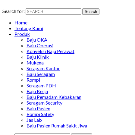
Search for:
Search
Home
Tentang Kami
Produk
Baju OKA
Baju Operasi
Konveksi Baju Perawat
Baju Klinik
Mukena
Seragam Kantor
Baju Seragam
Rompi
Seragam PDH
Baju Kerja
Baju Pemadam Kebakaran
Seragam Security
Baju Pasien
Rompi Safety
Jas Lab
Baju Pasien Rumah Sakit Jiwa