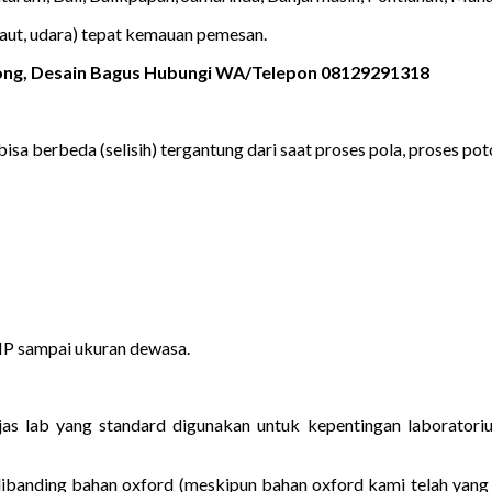
laut, udara) tepat kemauan pemesan.
rong, Desain Bagus Hubungi WA/Telepon 08129291318
isa berbeda (selisih) tergantung dari saat proses pola, proses poton
MP sampai ukuran dewasa.
 jas lab yang standard digunakan untuk kepentingan laborato
dibanding bahan oxford (meskipun bahan oxford kami telah yang 