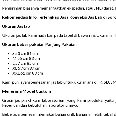
Pengiriman biasanya memanfaatkan ekspedisi, atau JNE (darat, 
Rekomendasi Info Terlengkap Jasa Konveksi Jas Lab di So
Ukuran Jas lab
Ukuran jas lab kami hadirkan pada tabel di bawah ini. Ukuran ini b
Ukuran Lebar pakaian Panjang Pakaian
S 53 cm 81 cm
M 55 cm 83 cm
L 57 cm 85 cm
XL 59 cm 87 cm
XXL 61 cm 89 cm
Kami pun layani pemesanan jas lab untuk ukuran anak TK, SD, S
Menerima Model Custom
Grosir jas praktikum laboratorium yang kami produksi yaitu
keperluan dan kebutuhan laboratoriumnya.
Beberapa pemesan memakai bahan drill. Bahan ini lebih tebal 