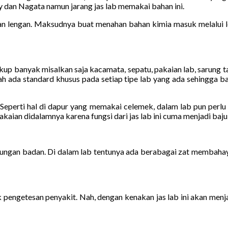
fy dan Nagata namun jarang jas lab memakai bahan ini.
 lengan. Maksudnya buat menahan bahan kimia masuk melalui len
cukup banyak misalkan saja kacamata, sepatu, pakaian lab, sarung 
lah ada standard khusus pada setiap tipe lab yang ada sehingga b
lab. Seperti hal di dapur yang memakai celemek, dalam lab pun per
aian didalamnya karena fungsi dari jas lab ini cuma menjadi baju lua
indungan badan. Di dalam lab tentunya ada berabagai zat membaha
engetesan penyakit. Nah, dengan kenakan jas lab ini akan menja