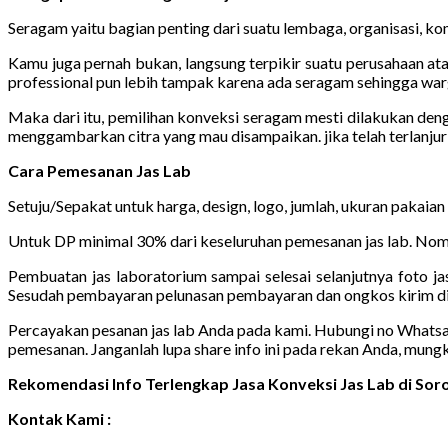
Seragam yaitu bagian penting dari suatu lembaga, organisasi, kom
Kamu juga pernah bukan, langsung terpikir suatu perusahaan ata
professional pun lebih tampak karena ada seragam sehingga warg
Maka dari itu, pemilihan konveksi seragam mesti dilakukan den
menggambarkan citra yang mau disampaikan. jika telah terlanj
Cara Pemesanan Jas Lab
Setuju/Sepakat untuk harga, design, logo, jumlah, ukuran pakaian
Untuk DP minimal 30% dari keseluruhan pemesanan jas lab. Nomo
Pembuatan jas laboratorium sampai selesai selanjutnya foto jas
Sesudah pembayaran pelunasan pembayaran dan ongkos kirim di
Percayakan pesanan jas lab Anda pada kami. Hubungi no Whatsapp 
pemesanan. Janganlah lupa share info ini pada rekan Anda, mung
Rekomendasi Info Terlengkap Jasa Konveksi Jas Lab di So
Kontak Kami :