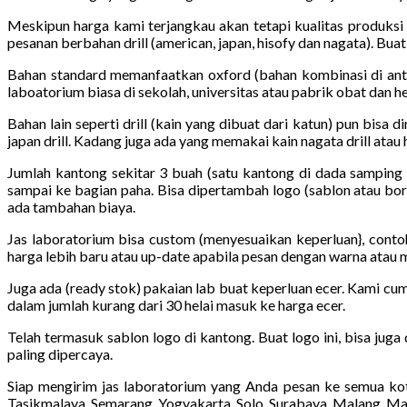
Meskipun harga kami terjangkau akan tetapi kualitas produksi
pesanan berbahan drill (american, japan, hisofy dan nagata). Bua
Bahan standard memanfaatkan oxford (bahan kombinasi di antar
laboatorium biasa di sekolah, universitas atau pabrik obat dan he
Bahan lain seperti drill (kain yang dibuat dari katun) pun bisa 
japan drill. Kadang juga ada yang memakai kain nagata drill atau hi
Jumlah kantong sekitar 3 buah (satu kantong di dada samping 
sampai ke bagian paha. Bisa dipertambah logo (sablon atau bord
ada tambahan biaya.
Jas laboratorium bisa custom (menyesuaikan keperluan}, conto
harga lebih baru atau up-date apabila pesan dengan warna atau 
Juga ada (ready stok) pakaian lab buat keperluan ecer. Kami cum
dalam jumlah kurang dari 30 helai masuk ke harga ecer.
Telah termasuk sablon logo di kantong. Buat logo ini, bisa juga
paling dipercaya.
Siap mengirim jas laboratorium yang Anda pesan ke semua kot
Tasikmalaya, Semarang, Yogyakarta, Solo, Surabaya, Malang, Ma