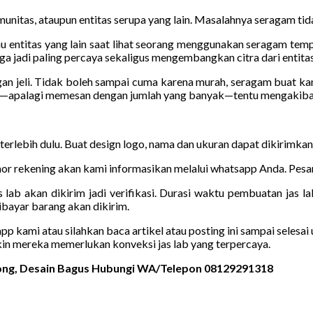
unitas, ataupun entitas serupa yang lain. Masalahnya seragam tida
u entitas yang lain saat lihat seorang menggunakan seragam tempat
a jadi paling percaya sekaligus mengembangkan citra dari entitas
gan jeli. Tidak boleh sampai cuma karena murah, seragam buat k
ur—apalagi memesan dengan jumlah yang banyak—tentu mengakibat
 terlebih dulu. Buat design logo, nama dan ukuran dapat dikirimka
r rekening akan kami informasikan melalui whatsapp Anda. Pesana
 lab akan dikirim jadi verifikasi. Durasi waktu pembuatan jas la
bayar barang akan dikirim.
kami atau silahkan baca artikel atau posting ini sampai selesai u
kin mereka memerlukan konveksi jas lab yang terpercaya.
rong, Desain Bagus Hubungi WA/Telepon 08129291318