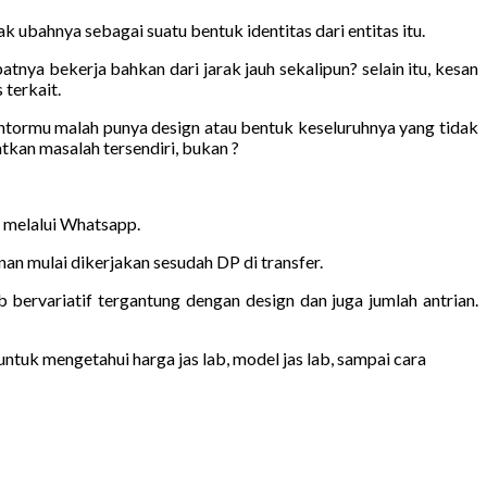
k ubahnya sebagai suatu bentuk identitas dari entitas itu.
nya bekerja bahkan dari jarak jauh sekalipun? selain itu, kesan
 terkait.
antormu malah punya design atau bentuk keseluruhnya yang tidak
kan masalah tersendiri, bukan ?
n melalui Whatsapp.
n mulai dikerjakan sesudah DP di transfer.
b bervariatif tergantung dengan design dan juga jumlah antrian.
ntuk mengetahui harga jas lab, model jas lab, sampai cara