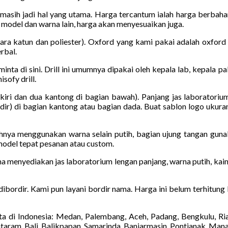
 masih jadi hal yang utama. Harga tercantum ialah harga berbaha
t model dan warna lain, harga akan menyesuaikan juga.
a katun dan poliester). Oxford yang kami pakai adalah oxford 
rbal.
diminta di sini. Drill ini umumnya dipakai oleh kepala lab, kepala 
sofy drill.
kiri dan dua kantong di bagian bawah). Panjang jas laboratoriu
ir) di bagian kantong atau bagian dada. Buat sablon logo ukuran
hnya menggunakan warna selain putih, bagian ujung tangan guna
model tepat pesanan atau custom.
a menyediakan jas laboratorium lengan panjang, warna putih, kain
 dibordir. Kami pun layani bordir nama. Harga ini belum terhitung
a di Indonesia: Medan, Palembang, Aceh, Padang, Bengkulu, Ri
taram, Bali, Balikpapan, Samarinda, Banjarmasin, Pontianak, Man