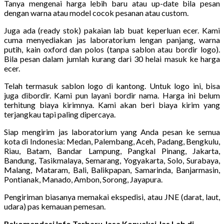
Tanya mengenai harga lebih baru atau up-date bila pesan
dengan warna atau model cocok pesanan atau custom.
Juga ada (ready stok) pakaian lab buat keperluan ecer. Kami
cuma menyediakan jas laboratorium lengan panjang, warna
putih, kain oxford dan polos (tanpa sablon atau bordir logo).
Bila pesan dalam jumlah kurang dari 30 helai masuk ke harga
ecer.
Telah termasuk sablon logo di kantong. Untuk logo ini, bisa
juga dibordir. Kami pun layani bordir nama. Harga ini belum
terhitung biaya kirimnya. Kami akan beri biaya kirim yang
terjangkau tapi paling dipercaya.
Siap mengirim jas laboratorium yang Anda pesan ke semua
kota di Indonesia: Medan, Palembang, Aceh, Padang, Bengkulu,
Riau, Batam, Bandar Lampung, Pangkal Pinang, Jakarta,
Bandung, Tasikmalaya, Semarang, Yogyakarta, Solo, Surabaya,
Malang, Mataram, Bali, Balikpapan, Samarinda, Banjarmasin,
Pontianak, Manado, Ambon, Sorong, Jayapura.
Pengiriman biasanya memakai ekspedisi, atau JNE (darat, laut,
udara) pas kemauan pemesan.
Rekomendasi Info Terbaru Jasa Konveksi Jas Lab di