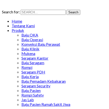
Search for:
Search
Home
Tentang Kami
Produk
Baju OKA
Baju Operasi
Konveksi Baju Perawat
Baju Klinik
Mukena
Seragam Kantor
Baju Seragam
Rompi
Seragam PDH
Baju Kerja
Baju Pemadam Kebakaran
Seragam Security
Baju Pasien
Rompi Safety
Jas Lab
Baju Pasien Rumah Sakit Jiwa