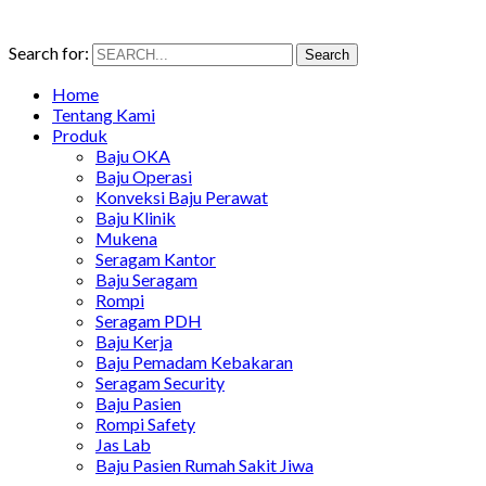
Search for:
Search
Home
Tentang Kami
Produk
Baju OKA
Baju Operasi
Konveksi Baju Perawat
Baju Klinik
Mukena
Seragam Kantor
Baju Seragam
Rompi
Seragam PDH
Baju Kerja
Baju Pemadam Kebakaran
Seragam Security
Baju Pasien
Rompi Safety
Jas Lab
Baju Pasien Rumah Sakit Jiwa