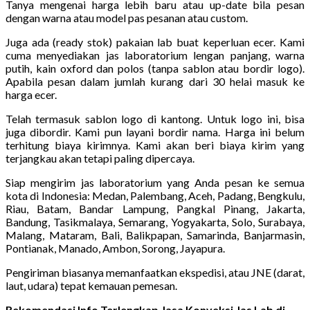
Tanya mengenai harga lebih baru atau up-date bila pesan
dengan warna atau model pas pesanan atau custom.
Juga ada (ready stok) pakaian lab buat keperluan ecer. Kami
cuma menyediakan jas laboratorium lengan panjang, warna
putih, kain oxford dan polos (tanpa sablon atau bordir logo).
Apabila pesan dalam jumlah kurang dari 30 helai masuk ke
harga ecer.
Telah termasuk sablon logo di kantong. Untuk logo ini, bisa
juga dibordir. Kami pun layani bordir nama. Harga ini belum
terhitung biaya kirimnya. Kami akan beri biaya kirim yang
terjangkau akan tetapi paling dipercaya.
Siap mengirim jas laboratorium yang Anda pesan ke semua
kota di Indonesia: Medan, Palembang, Aceh, Padang, Bengkulu,
Riau, Batam, Bandar Lampung, Pangkal Pinang, Jakarta,
Bandung, Tasikmalaya, Semarang, Yogyakarta, Solo, Surabaya,
Malang, Mataram, Bali, Balikpapan, Samarinda, Banjarmasin,
Pontianak, Manado, Ambon, Sorong, Jayapura.
Pengiriman biasanya memanfaatkan ekspedisi, atau JNE (darat,
laut, udara) tepat kemauan pemesan.
Rekomendasi Info Terlengkap Jasa Konveksi Jas Lab di