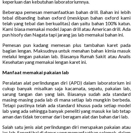
keperluan dan kebutuhan laboratoriumnya.
Beberapa pemesan memanfaatkan bahan drill. Bahan ini lebih
tebal dibanding bahan oxford (meskipun bahan oxford kami
telah yang tebal dan berkualitas) dan yaitu bahan 100% katun.
Kami biasa memakai model Japan drill atau American drill. Ada
pun hisofy dan Nagata tapi jarang jas lab memakai bahan ini.
Pemesan pun kadang memesan plus tambahan karet pada
bagian lengan. Maksudnya untuk menahan bahan kimia masuk
melalui lengan pakaian lab. Biasanya Rumah Sakit atau Analis
Kesehatan yang memakai lengan karet ini.
Manfaat memakai pakaian lab
Peralatan alat perlindungan diri (APD) dalam laboratorium ini
cukup banyak misalkan saja kacamata, sepatu, pakaian lab,
sarung tangan dan yang lain. Biasanya sudah ada standard
masing-masing pada lab di mana setiap lab mungkin berbeda.
Tetapi pastinya telah ada standard khusus pada setiap model
lab yang ada sehingga banyak peneliti yang masuk ke lab tetap
aman dan tidak tercemar dari beragam alat dan bahan dari lab.
Salah satu jenis alat perlindungan diri merupakan pakaian atau
jas lab. Seperti hal di dapur yang memanfaatkan celemek, dalam