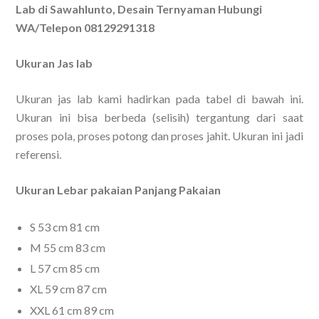
Lab di Sawahlunto, Desain Ternyaman Hubungi
WA/Telepon 08129291318
Ukuran Jas lab
Ukuran jas lab kami hadirkan pada tabel di bawah ini.
Ukuran ini bisa berbeda (selisih) tergantung dari saat
proses pola, proses potong dan proses jahit. Ukuran ini jadi
referensi.
Ukuran Lebar pakaian Panjang Pakaian
S 53 cm 81 cm
M 55 cm 83 cm
L 57 cm 85 cm
XL 59 cm 87 cm
XXL 61 cm 89 cm