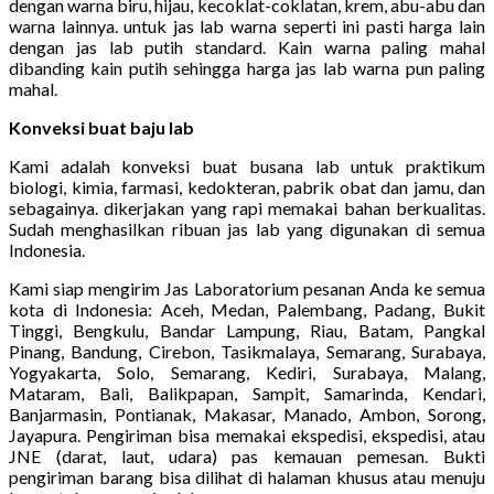
dengan warna biru, hijau, kecoklat-coklatan, krem, abu-abu dan
warna lainnya. untuk jas lab warna seperti ini pasti harga lain
dengan jas lab putih standard. Kain warna paling mahal
dibanding kain putih sehingga harga jas lab warna pun paling
mahal.
Konveksi buat baju lab
Kami adalah konveksi buat busana lab untuk praktikum
biologi, kimia, farmasi, kedokteran, pabrik obat dan jamu, dan
sebagainya. dikerjakan yang rapi memakai bahan berkualitas.
Sudah menghasilkan ribuan jas lab yang digunakan di semua
Indonesia.
Kami siap mengirim Jas Laboratorium pesanan Anda ke semua
kota di Indonesia: Aceh, Medan, Palembang, Padang, Bukit
Tinggi, Bengkulu, Bandar Lampung, Riau, Batam, Pangkal
Pinang, Bandung, Cirebon, Tasikmalaya, Semarang, Surabaya,
Yogyakarta, Solo, Semarang, Kediri, Surabaya, Malang,
Mataram, Bali, Balikpapan, Sampit, Samarinda, Kendari,
Banjarmasin, Pontianak, Makasar, Manado, Ambon, Sorong,
Jayapura. Pengiriman bisa memakai ekspedisi, ekspedisi, atau
JNE (darat, laut, udara) pas kemauan pemesan. Bukti
pengiriman barang bisa dilihat di halaman khusus atau menuju