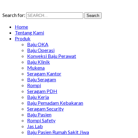
Search for:
Search
Home
Tentang Kami
Produk
Baju OKA
Baju Operasi
Konveksi Baju Perawat
Baju Klinik
Mukena
Seragam Kantor
Baju Seragam
Rompi
Seragam PDH
Baju Kerja
Baju Pemadam Kebakaran
Seragam Security
Baju Pasien
Rompi Safety
Jas Lab
Baju Pasien Rumah Sakit Jiwa