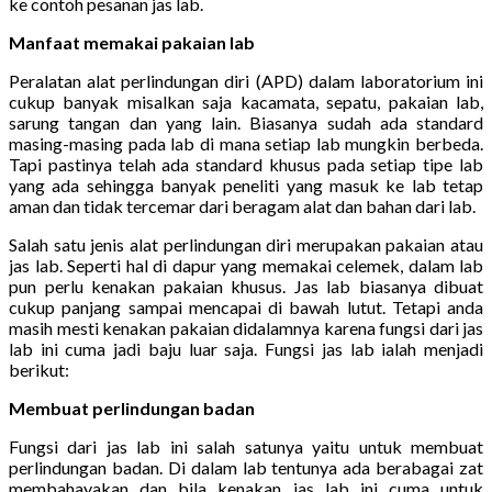
ke contoh pesanan jas lab.
Manfaat memakai pakaian lab
Peralatan alat perlindungan diri (APD) dalam laboratorium ini
cukup banyak misalkan saja kacamata, sepatu, pakaian lab,
sarung tangan dan yang lain. Biasanya sudah ada standard
masing-masing pada lab di mana setiap lab mungkin berbeda.
Tapi pastinya telah ada standard khusus pada setiap tipe lab
yang ada sehingga banyak peneliti yang masuk ke lab tetap
aman dan tidak tercemar dari beragam alat dan bahan dari lab.
Salah satu jenis alat perlindungan diri merupakan pakaian atau
jas lab. Seperti hal di dapur yang memakai celemek, dalam lab
pun perlu kenakan pakaian khusus. Jas lab biasanya dibuat
cukup panjang sampai mencapai di bawah lutut. Tetapi anda
masih mesti kenakan pakaian didalamnya karena fungsi dari jas
lab ini cuma jadi baju luar saja. Fungsi jas lab ialah menjadi
berikut:
Membuat perlindungan badan
Fungsi dari jas lab ini salah satunya yaitu untuk membuat
perlindungan badan. Di dalam lab tentunya ada berabagai zat
membahayakan dan bila kenakan jas lab ini cuma untuk