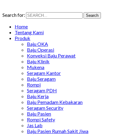
Search for:
Search
Home
Tentang Kami
Produk
Baju OKA
Baju Operasi
Konveksi Baju Perawat
Baju Klinik
Mukena
Seragam Kantor
Baju Seragam
Rompi
Seragam PDH
Baju Kerja
Baju Pemadam Kebakaran
Seragam Security
Baju Pasien
Rompi Safety
Jas Lab
Baju Pasien Rumah Sakit Jiwa