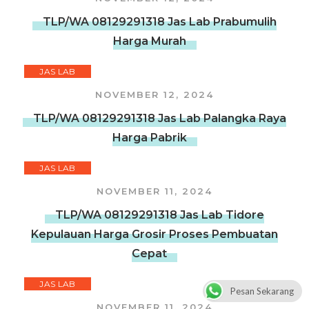
TLP/WA 08129291318 Jas Lab Prabumulih
Harga Murah
JAS LAB
NOVEMBER 12, 2024
TLP/WA 08129291318 Jas Lab Palangka Raya
Harga Pabrik
JAS LAB
NOVEMBER 11, 2024
TLP/WA 08129291318 Jas Lab Tidore
Kepulauan Harga Grosir Proses Pembuatan
Cepat
JAS LAB
Pesan Sekarang
NOVEMBER 11, 2024