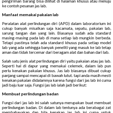
pengiriman barang bisa dilihat di halaman khusus atau menuju
ke contoh pesanan jas lab.
Manfaat memakai pakaian lab
Peralatan alat perlindungan diri (APD) dalam laboratorium ini
cukup banyak misalkan saja kacamata, sepatu, pakaian lab,
sarung tangan dan yang lain. Biasanya sudah ada standard
masing-masing pada lab di mana setiap lab mungkin berbeda.
Tetapi pastinya telah ada standard khusus pada setiap model
lab yang ada sehingga banyak peneliti yang masuk ke lab tetap
aman dan tidak tercemar dari beragam alat dan bahan dari lab.
Salah satu jenis alat perlindungan diri yaitu pakaian atau jas lab.
Seperti hal di dapur yang memakai celemek, dalam lab pun
perlu kenakan pakaian khusus. Jas lab biasanya dibuat cukup
panjang sampai mencapai di bawah lutut. tapi anda masih mesti
kenakan pakaian didalamnya karena fungsi dari jas lab ini cuma
jadi baju luar saja. Fungsi jas lab ialah jadi berikut:
Membuat perlindungan badan
Fungsi dari jas lab ini salah satunya merupakan buat membuat
perlindungan badan. Di dalam lab tentunya ada berabagai zat
membahayakan dan bila kenakan jas lab ini cuma untuk