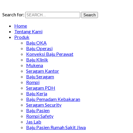
Search for:
Search
Home
Tentang Kami
Produk
Baju OKA
Baju Operasi
Konveksi Baju Perawat
Baju Klinik
Mukena
Seragam Kantor
Baju Seragam
Rompi
Seragam PDH
Baju Kerja
Baju Pemadam Kebakaran
Seragam Security
Baju Pasien
Rompi Safety
Jas Lab
Baju Pasien Rumah Sakit Jiwa