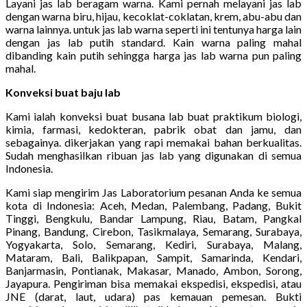
Layani jas lab beragam warna. Kami pernah melayani jas lab
dengan warna biru, hijau, kecoklat-coklatan, krem, abu-abu dan
warna lainnya. untuk jas lab warna seperti ini tentunya harga lain
dengan jas lab putih standard. Kain warna paling mahal
dibanding kain putih sehingga harga jas lab warna pun paling
mahal.
Konveksi buat baju lab
Kami ialah konveksi buat busana lab buat praktikum biologi,
kimia, farmasi, kedokteran, pabrik obat dan jamu, dan
sebagainya. dikerjakan yang rapi memakai bahan berkualitas.
Sudah menghasilkan ribuan jas lab yang digunakan di semua
Indonesia.
Kami siap mengirim Jas Laboratorium pesanan Anda ke semua
kota di Indonesia: Aceh, Medan, Palembang, Padang, Bukit
Tinggi, Bengkulu, Bandar Lampung, Riau, Batam, Pangkal
Pinang, Bandung, Cirebon, Tasikmalaya, Semarang, Surabaya,
Yogyakarta, Solo, Semarang, Kediri, Surabaya, Malang,
Mataram, Bali, Balikpapan, Sampit, Samarinda, Kendari,
Banjarmasin, Pontianak, Makasar, Manado, Ambon, Sorong,
Jayapura. Pengiriman bisa memakai ekspedisi, ekspedisi, atau
JNE (darat, laut, udara) pas kemauan pemesan. Bukti