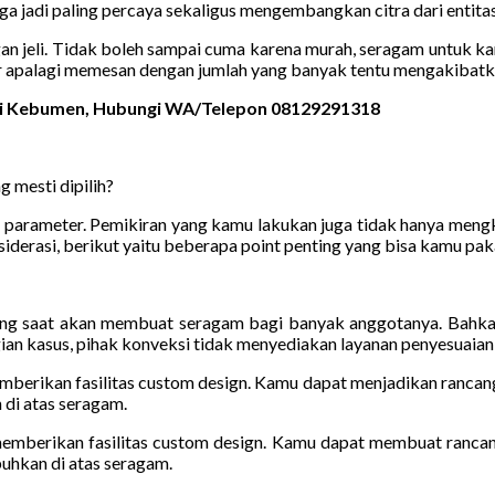
a jadi paling percaya sekaligus mengembangkan citra dari entitas
gan jeli. Tidak boleh sampai cuma karena murah, seragam untuk k
r apalagi memesan dengan jumlah yang banyak tentu mengakibatka
 di Kebumen, Hubungi WA/Telepon 08129291318
 mesti dipilih?
rameter. Pemikiran yang kamu lakukan juga tidak hanya mengkaji 
derasi, berikut yaitu beberapa point penting yang bisa kamu paka
ang saat akan membuat seragam bagi banyak anggotanya. Bahkan 
gian kasus, pihak konveksi tidak menyediakan layanan penyesuaian 
emberikan fasilitas custom design. Kamu dapat menjadikan rancan
 di atas seragam.
 memberikan fasilitas custom design. Kamu dapat membuat ranca
buhkan di atas seragam.