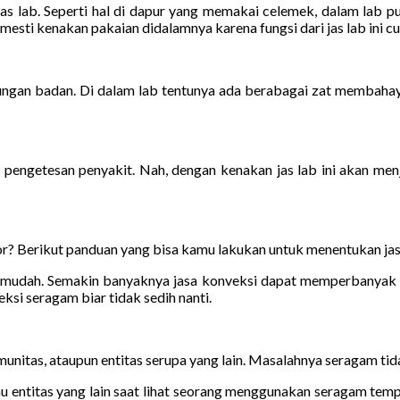
 jas lab. Seperti hal di dapur yang memakai celemek, dalam lab 
sti kenakan pakaian didalamnya karena fungsi dari jas lab ini cuma
ndungan badan. Di dalam lab tentunya ada berabagai zat membahay
engetesan penyakit. Nah, dengan kenakan jas lab ini akan menja
r? Berikut panduan yang bisa kamu lakukan untuk menentukan jas
it mudah. Semakin banyaknya jasa konveksi dapat memperbanyak r
ksi seragam biar tidak sedih nanti.
unitas, ataupun entitas serupa yang lain. Masalahnya seragam tida
u entitas yang lain saat lihat seorang menggunakan seragam tempat