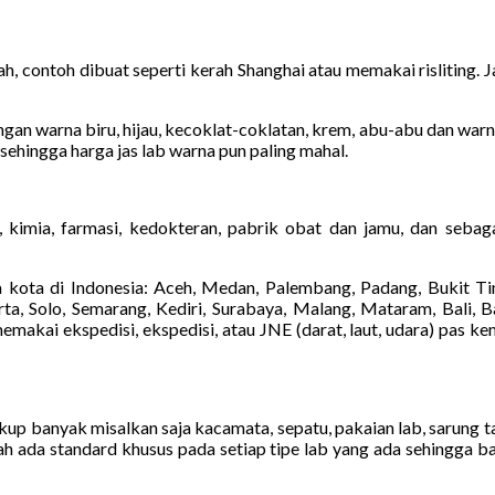
h, contoh dibuat seperti kerah Shanghai atau memakai risliting. 
an warna biru, hijau, kecoklat-coklatan, krem, abu-abu dan warna la
 sehingga harga jas lab warna pun paling mahal.
 kimia, farmasi, kedokteran, pabrik obat dan jamu, dan sebag
kota di Indonesia: Aceh, Medan, Palembang, Padang, Bukit Tin
a, Solo, Semarang, Kediri, Surabaya, Malang, Mataram, Bali, Ba
akai ekspedisi, ekspedisi, atau JNE (darat, laut, udara) pas ke
cukup banyak misalkan saja kacamata, sepatu, pakaian lab, sarung 
lah ada standard khusus pada setiap tipe lab yang ada sehingga b