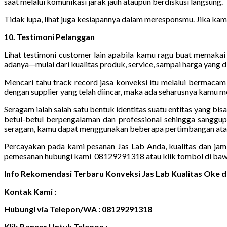
saat melalui komunikasi jarak jauh ataupun berdiskusi langsung.
Tidak lupa, lihat juga kesiapannya dalam meresponsmu. Jika kam
10. Testimoni Pelanggan
Lihat testimoni customer lain apabila kamu ragu buat memakai 
adanya—mulai dari kualitas produk, service, sampai harga yang 
Mencari tahu track record jasa konveksi itu melalui bermaca
dengan supplier yang telah diincar, maka ada seharusnya kamu me
Seragam ialah salah satu bentuk identitas suatu entitas yang bi
betul-betul berpengalaman dan professional sehingga sanggup
seragam, kamu dapat menggunakan beberapa pertimbangan atau p
Percayakan pada kami pesanan Jas Lab Anda, kualitas dan jami
pemesanan hubungi kami 08129291318 atau klik tombol di baw
Info Rekomendasi Terbaru Konveksi Jas Lab Kualitas Oke
Kontak Kami :
Hubungi via Telepon/WA : 08129291318
Klik Banner Untuk Telepon :