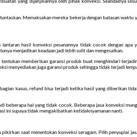
uatan yang dijanjikannya oleh pihak konveksi. Seandainya ses
dituntaskan. Memaksakan mereka bekerja dengan batasan waktu ya
ntaran hasil konveksi pesanannya tidak cocok dengan apa yan
ya menjadikan keadaan jadi lebih sulit dan mengesalkan.
u tentukan memberikan garansi produk buat menghindari terjadiny
nveksi menyediakan juga garansi produk sehingga tidak terjadi lem
ian kasus, refund bisa terjadi ketika hasil yang diberikan tidak
i beberapa hal yang tidak cocok. Beberapa jasa konveksi mungki
asi ini supaya tidak mengakibatkan ketidaknyamanan nanti.
u pikirkan saat menentukan konveksi seragam. Pilih penyuplai ja