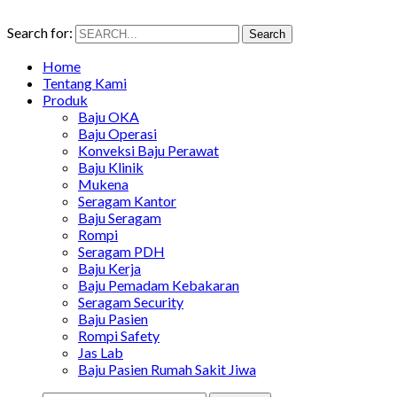
Search for:
Search
Home
Tentang Kami
Produk
Baju OKA
Baju Operasi
Konveksi Baju Perawat
Baju Klinik
Mukena
Seragam Kantor
Baju Seragam
Rompi
Seragam PDH
Baju Kerja
Baju Pemadam Kebakaran
Seragam Security
Baju Pasien
Rompi Safety
Jas Lab
Baju Pasien Rumah Sakit Jiwa