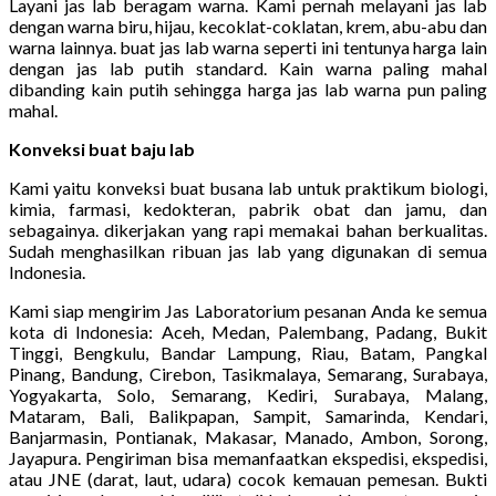
Layani jas lab beragam warna. Kami pernah melayani jas lab
dengan warna biru, hijau, kecoklat-coklatan, krem, abu-abu dan
warna lainnya. buat jas lab warna seperti ini tentunya harga lain
dengan jas lab putih standard. Kain warna paling mahal
dibanding kain putih sehingga harga jas lab warna pun paling
mahal.
Konveksi buat baju lab
Kami yaitu konveksi buat busana lab untuk praktikum biologi,
kimia, farmasi, kedokteran, pabrik obat dan jamu, dan
sebagainya. dikerjakan yang rapi memakai bahan berkualitas.
Sudah menghasilkan ribuan jas lab yang digunakan di semua
Indonesia.
Kami siap mengirim Jas Laboratorium pesanan Anda ke semua
kota di Indonesia: Aceh, Medan, Palembang, Padang, Bukit
Tinggi, Bengkulu, Bandar Lampung, Riau, Batam, Pangkal
Pinang, Bandung, Cirebon, Tasikmalaya, Semarang, Surabaya,
Yogyakarta, Solo, Semarang, Kediri, Surabaya, Malang,
Mataram, Bali, Balikpapan, Sampit, Samarinda, Kendari,
Banjarmasin, Pontianak, Makasar, Manado, Ambon, Sorong,
Jayapura. Pengiriman bisa memanfaatkan ekspedisi, ekspedisi,
atau JNE (darat, laut, udara) cocok kemauan pemesan. Bukti