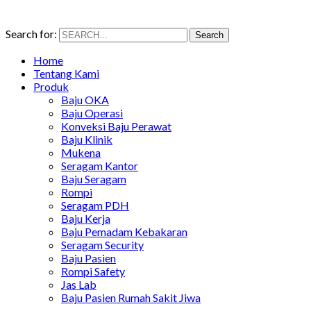
Search for:
Search
Home
Tentang Kami
Produk
Baju OKA
Baju Operasi
Konveksi Baju Perawat
Baju Klinik
Mukena
Seragam Kantor
Baju Seragam
Rompi
Seragam PDH
Baju Kerja
Baju Pemadam Kebakaran
Seragam Security
Baju Pasien
Rompi Safety
Jas Lab
Baju Pasien Rumah Sakit Jiwa