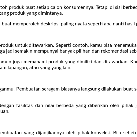
oh produk buat setiap calon konsumennya. Tetapi di sisi berbed
ntang produk yang dimintanya.
uat memperoleh deskripsi paling nyata seperti apa nanti hasil 
oduk untuk ditawarkan. Seperti contoh, kamu bisa menemukan b
a jadi semakin mempunyai banyak pilihan dan rekomendasi sebe
 namun juga memahami produk yang dimiliki dan ditawarkan. Kam
am lapangan, atau yang yang lain.
anganmu. Pembuatan seragam biasanya langsung dilakukan buat se
gan fasilitas dan nilai berbeda yang diberikan oleh pihak j
luan.
mbuatan yang dijanjikannya oleh pihak konveksi. Bila sebet