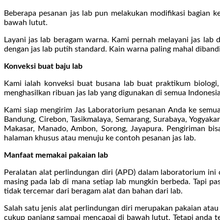
Beberapa pesanan jas lab pun melakukan modifikasi bagian ke
bawah lutut.
Layani jas lab beragam warna. Kami pernah melayani jas lab de
dengan jas lab putih standard. Kain warna paling mahal dibandi
Konveksi buat baju lab
Kami ialah konveksi buat busana lab buat praktikum biologi,
menghasilkan ribuan jas lab yang digunakan di semua Indonesia
Kami siap mengirim Jas Laboratorium pesanan Anda ke semua 
Bandung, Cirebon, Tasikmalaya, Semarang, Surabaya, Yogyakart
Makasar, Manado, Ambon, Sorong, Jayapura. Pengiriman bisa 
halaman khusus atau menuju ke contoh pesanan jas lab.
Manfaat memakai pakaian lab
Peralatan alat perlindungan diri (APD) dalam laboratorium in
masing pada lab di mana setiap lab mungkin berbeda. Tapi pa
tidak tercemar dari beragam alat dan bahan dari lab.
Salah satu jenis alat perlindungan diri merupakan pakaian ata
cukup panjang sampai mencapai di bawah lutut. Tetapi anda ter