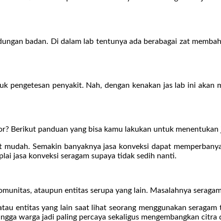
lindungan badan. Di dalam lab tentunya ada berabagai zat membah
 pengetesan penyakit. Nah, dengan kenakan jas lab ini akan me
r? Berikut panduan yang bisa kamu lakukan untuk menentukan ja
lit mudah. Semakin banyaknya jasa konveksi dapat memperbany
lai jasa konveksi seragam supaya tidak sedih nanti.
omunitas, ataupun entitas serupa yang lain. Masalahnya seragam t
tau entitas yang lain saat lihat seorang menggunakan seragam te
ngga warga jadi paling percaya sekaligus mengembangkan citra da