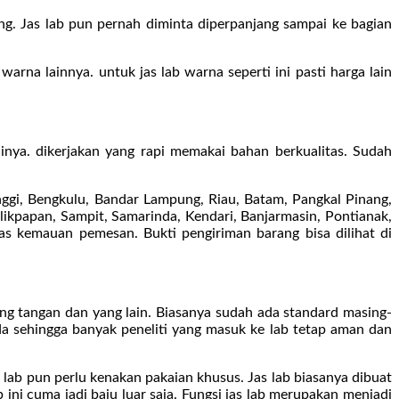
ng. Jas lab pun pernah diminta diperpanjang sampai ke bagian
arna lainnya. untuk jas lab warna seperti ini pasti harga lain
ainya. dikerjakan yang rapi memakai bahan berkualitas. Sudah
ggi, Bengkulu, Bandar Lampung, Riau, Batam, Pangkal Pinang,
likpapan, Sampit, Samarinda, Kendari, Banjarmasin, Pontianak,
as kemauan pemesan. Bukti pengiriman barang bisa dilihat di
ung tangan dan yang lain. Biasanya sudah ada standard masing-
da sehingga banyak peneliti yang masuk ke lab tetap aman dan
 lab pun perlu kenakan pakaian khusus. Jas lab biasanya dibuat
ini cuma jadi baju luar saja. Fungsi jas lab merupakan menjadi