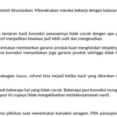
 mesti dituntaskan. Memaksakan mereka bekerja dengan batasan 
ntaran hasil konveksi pesanannya tidak cocok dengan apa yan
 menjadikan keadaan jadi lebih sulit dan mengesalkan.
u tentukan memberikan garansi produk buat menghindari terjadiny
jasa konveksi menyediakan juga garansi produk sehingga tidak t
bagian kasus, refund bisa terjadi ketika hasil yang diberikan t
i beberapa hal yang tidak cocok. Beberapa jasa konveksi mungki
ipasi ini supaya tidak mengakibatkan ketidaknyamanan nanti.
amu pikirkan saat menentukan konveksi seragam. Pilih penyuplai