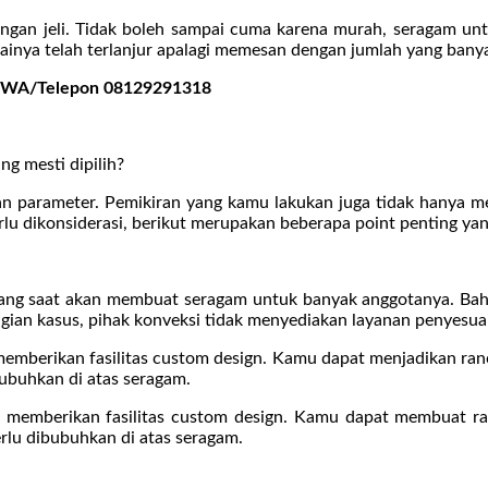
dengan jeli. Tidak boleh sampai cuma karena murah, seragam un
inya telah terlanjur apalagi memesan dengan jumlah yang banya
ngi WA/Telepon 08129291318
g mesti dipilih?
 parameter. Pemikiran yang kamu lakukan juga tidak hanya meng
u dikonsiderasi, berikut merupakan beberapa point penting yan
ang saat akan membuat seragam untuk banyak anggotanya. Bahkan
agian kasus, pihak konveksi tidak menyediakan layanan penyesuai
 memberikan fasilitas custom design. Kamu dapat menjadikan ra
bubuhkan di atas seragam.
ng memberikan fasilitas custom design. Kamu dapat membuat r
erlu dibubuhkan di atas seragam.