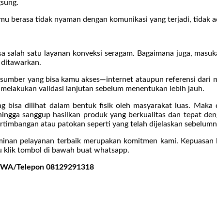
gsung.
mu berasa tidak nyaman dengan komunikasi yang terjadi, tidak a
sa salah satu layanan konveksi seragam. Bagaimana juga, masuka
 ditawarkan.
m sumber yang bisa kamu akses—internet ataupun referensi dari 
 melakukan validasi lanjutan sebelum menentukan lebih jauh.
ng bisa dilihat dalam bentuk fisik oleh masyarakat luas. Maka 
hingga sanggup hasilkan produk yang berkualitas dan tepat den
imbangan atau patokan seperti yang telah dijelaskan sebelumn
aminan pelayanan terbaik merupakan komitmen kami. Kepuasan 
klik tombol di bawah buat whatsapp.
ngi WA/Telepon 08129291318