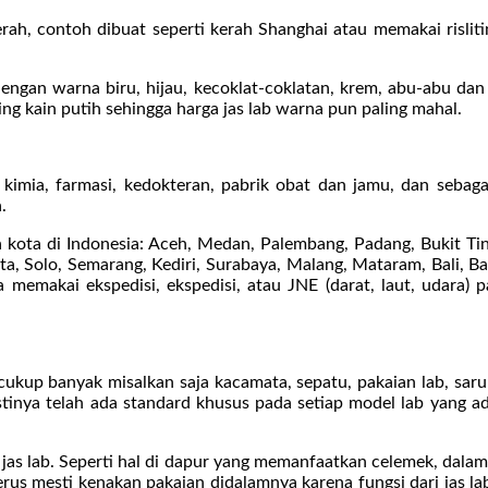
rah, contoh dibuat seperti kerah Shanghai atau memakai risliti
ngan warna biru, hijau, kecoklat-coklatan, krem, abu-abu dan w
ng kain putih sehingga harga jas lab warna pun paling mahal.
 kimia, farmasi, kedokteran, pabrik obat dan jamu, dan sebag
.
kota di Indonesia: Aceh, Medan, Palembang, Padang, Bukit Tin
a, Solo, Semarang, Kediri, Surabaya, Malang, Mataram, Bali, Ba
memakai ekspedisi, ekspedisi, atau JNE (darat, laut, udara) p
i cukup banyak misalkan saja kacamata, sepatu, pakaian lab, sar
stinya telah ada standard khusus pada setiap model lab yang a
u jas lab. Seperti hal di dapur yang memanfaatkan celemek, dalam
us mesti kenakan pakaian didalamnya karena fungsi dari jas lab 