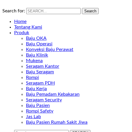
Search for:
Search
Home
Tentang Kami
Produk
Baju OKA
Baju Operasi
Konveksi Baju Perawat
Baju Klinik
Mukena
Seragam Kantor
Baju Seragam
Rompi
Seragam PDH
Baju Kerja
Baju Pemadam Kebakaran
Seragam Security
Baju Pasien
Rompi Safety
Jas Lab
Baju Pasien Rumah Sakit Jiwa