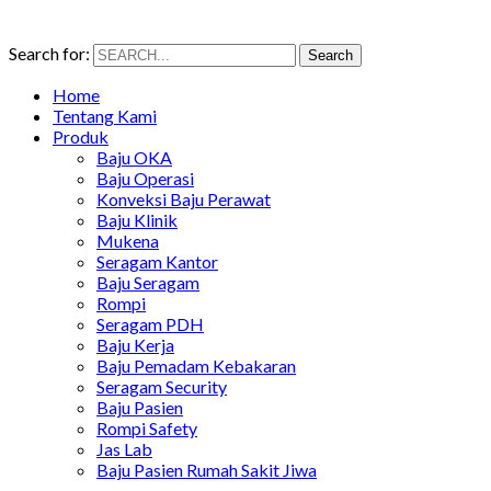
Search for:
Search
Home
Tentang Kami
Produk
Baju OKA
Baju Operasi
Konveksi Baju Perawat
Baju Klinik
Mukena
Seragam Kantor
Baju Seragam
Rompi
Seragam PDH
Baju Kerja
Baju Pemadam Kebakaran
Seragam Security
Baju Pasien
Rompi Safety
Jas Lab
Baju Pasien Rumah Sakit Jiwa