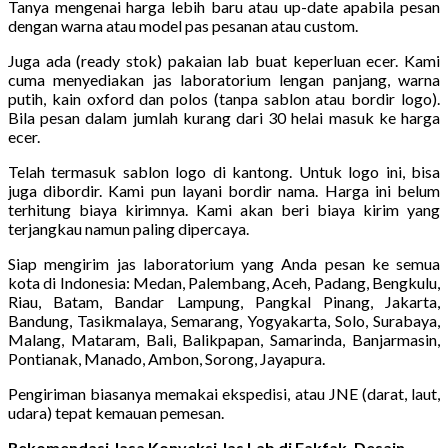
Tanya mengenai harga lebih baru atau up-date apabila pesan
dengan warna atau model pas pesanan atau custom.
Juga ada (ready stok) pakaian lab buat keperluan ecer. Kami
cuma menyediakan jas laboratorium lengan panjang, warna
putih, kain oxford dan polos (tanpa sablon atau bordir logo).
Bila pesan dalam jumlah kurang dari 30 helai masuk ke harga
ecer.
Telah termasuk sablon logo di kantong. Untuk logo ini, bisa
juga dibordir. Kami pun layani bordir nama. Harga ini belum
terhitung biaya kirimnya. Kami akan beri biaya kirim yang
terjangkau namun paling dipercaya.
Siap mengirim jas laboratorium yang Anda pesan ke semua
kota di Indonesia: Medan, Palembang, Aceh, Padang, Bengkulu,
Riau, Batam, Bandar Lampung, Pangkal Pinang, Jakarta,
Bandung, Tasikmalaya, Semarang, Yogyakarta, Solo, Surabaya,
Malang, Mataram, Bali, Balikpapan, Samarinda, Banjarmasin,
Pontianak, Manado, Ambon, Sorong, Jayapura.
Pengiriman biasanya memakai ekspedisi, atau JNE (darat, laut,
udara) tepat kemauan pemesan.
Rekomendasi Jasa Konveksi Jas Lab di Fakfak, Desain