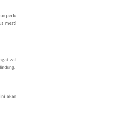
pun perlu
us mesti
agai zat
lindung.
ini akan