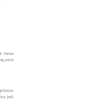
ak hanya
ng perlu
gotanya.
sa jadi,