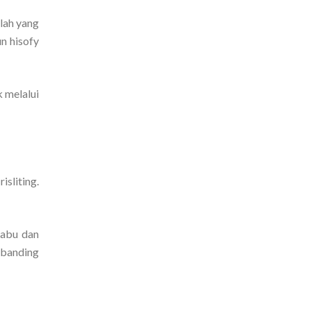
lah yang
n hisofy
 melalui
sliting.
-abu dan
dibanding