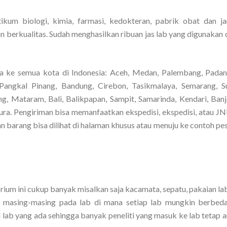
ikum biologi, kimia, farmasi, kedokteran, pabrik obat dan j
 berkualitas. Sudah menghasilkan ribuan jas lab yang digunakan 
a ke semua kota di Indonesia: Aceh, Medan, Palembang, Padan
Pangkal Pinang, Bandung, Cirebon, Tasikmalaya, Semarang, S
ng, Mataram, Bali, Balikpapan, Sampit, Samarinda, Kendari, Banj
a. Pengiriman bisa memanfaatkan ekspedisi, ekspedisi, atau JNE
 barang bisa dilihat di halaman khusus atau menuju ke contoh pes
rium ini cukup banyak misalkan saja kacamata, sepatu, pakaian la
d masing-masing pada lab di mana setiap lab mungkin berbeda
l lab yang ada sehingga banyak peneliti yang masuk ke lab tetap 