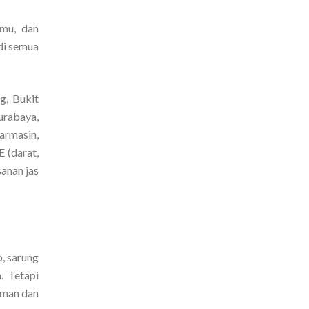
amu, dan
di semua
g, Bukit
urabaya,
armasin,
 (darat,
anan jas
b, sarung
. Tetapi
aman dan