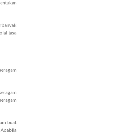
nentukan
erbanyak
lai jasa
 seragam
 seragam
 seragam
gam buat
 Apabila