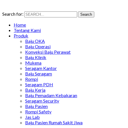
Search for:
Search
Home
Tentang Kami
Produk
Baju OKA
Baju Operasi
Konveksi Baju Perawat
Baju Klinik
Mukena
Seragam Kantor
Baju Seragam
Rompi
Seragam PDH
Baju Kerja
Baju Pemadam Kebakaran
Seragam Security
Baju Pasien
Rompi Safety
Jas Lab
Baju Pasien Rumah Sakit Jiwa