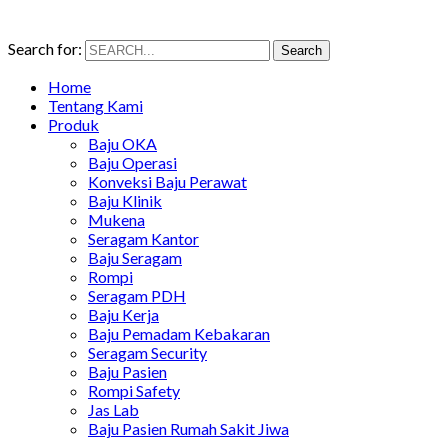
Search for:
Search
Home
Tentang Kami
Produk
Baju OKA
Baju Operasi
Konveksi Baju Perawat
Baju Klinik
Mukena
Seragam Kantor
Baju Seragam
Rompi
Seragam PDH
Baju Kerja
Baju Pemadam Kebakaran
Seragam Security
Baju Pasien
Rompi Safety
Jas Lab
Baju Pasien Rumah Sakit Jiwa