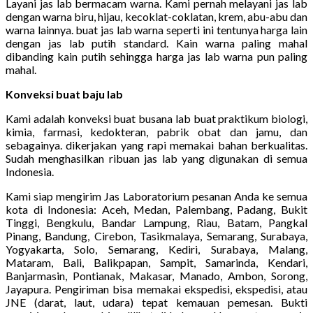
Layani jas lab bermacam warna. Kami pernah melayani jas lab
dengan warna biru, hijau, kecoklat-coklatan, krem, abu-abu dan
warna lainnya. buat jas lab warna seperti ini tentunya harga lain
dengan jas lab putih standard. Kain warna paling mahal
dibanding kain putih sehingga harga jas lab warna pun paling
mahal.
Konveksi buat baju lab
Kami adalah konveksi buat busana lab buat praktikum biologi,
kimia, farmasi, kedokteran, pabrik obat dan jamu, dan
sebagainya. dikerjakan yang rapi memakai bahan berkualitas.
Sudah menghasilkan ribuan jas lab yang digunakan di semua
Indonesia.
Kami siap mengirim Jas Laboratorium pesanan Anda ke semua
kota di Indonesia: Aceh, Medan, Palembang, Padang, Bukit
Tinggi, Bengkulu, Bandar Lampung, Riau, Batam, Pangkal
Pinang, Bandung, Cirebon, Tasikmalaya, Semarang, Surabaya,
Yogyakarta, Solo, Semarang, Kediri, Surabaya, Malang,
Mataram, Bali, Balikpapan, Sampit, Samarinda, Kendari,
Banjarmasin, Pontianak, Makasar, Manado, Ambon, Sorong,
Jayapura. Pengiriman bisa memakai ekspedisi, ekspedisi, atau
JNE (darat, laut, udara) tepat kemauan pemesan. Bukti