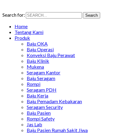
Search for:
Search
Home
Tentang Kami
Produk
Baju OKA
Baju Operasi
Konveksi Baju Perawat
Baju Klinik
Mukena
Seragam Kantor
Baju Seragam
Rompi
Seragam PDH
Baju Kerja
Baju Pemadam Kebakaran
Seragam Security
Baju Pasien
Rompi Safety
Jas Lab
Baju Pasien Rumah Sakit Jiwa