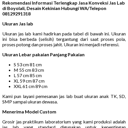
Rekomendasi Informasi Terlengkap Jasa Konveksi Jas Lab
di Boyolali, Desain Kekinian Hubungi WA/Telepon
08129291318
Ukuran Jas lab
Ukuran jas lab kami hadirkan pada tabel di bawah ini. Ukuran
ini bisa berbeda (selisih) tergantung dari saat proses pola,
proses potong dan proses jahit. Ukuran ini menjadi referensi.
Ukuran Lebar pakaian Panjang Pakaian
S 53 cm 81 cm
M 55 cm 83 cm
L 57 cm 85 cm
XL 59 cm 87 cm
XXL 61 cm 89 cm
Kami pun layani pemesanan jas lab buat ukuran anak TK, SD,
SMP sampai ukuran dewasa.
Menerima Model Custom
Grosir jas praktikum laboratorium yang kami produksi adalah
jas lab yang standard digunakan untuk kepentingan