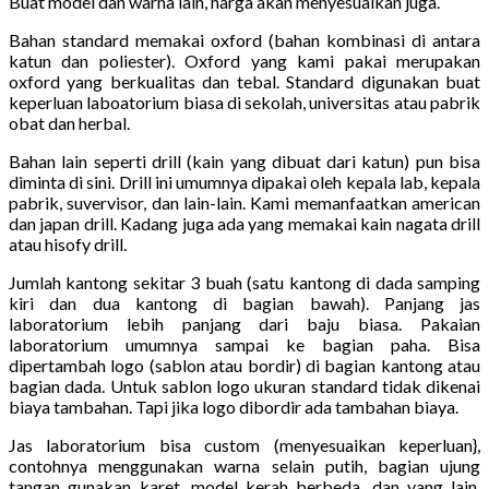
Buat model dan warna lain, harga akan menyesuaikan juga.
Bahan standard memakai oxford (bahan kombinasi di antara
katun dan poliester). Oxford yang kami pakai merupakan
oxford yang berkualitas dan tebal. Standard digunakan buat
keperluan laboatorium biasa di sekolah, universitas atau pabrik
obat dan herbal.
Bahan lain seperti drill (kain yang dibuat dari katun) pun bisa
diminta di sini. Drill ini umumnya dipakai oleh kepala lab, kepala
pabrik, suvervisor, dan lain-lain. Kami memanfaatkan american
dan japan drill. Kadang juga ada yang memakai kain nagata drill
atau hisofy drill.
Jumlah kantong sekitar 3 buah (satu kantong di dada samping
kiri dan dua kantong di bagian bawah). Panjang jas
laboratorium lebih panjang dari baju biasa. Pakaian
laboratorium umumnya sampai ke bagian paha. Bisa
dipertambah logo (sablon atau bordir) di bagian kantong atau
bagian dada. Untuk sablon logo ukuran standard tidak dikenai
biaya tambahan. Tapi jika logo dibordir ada tambahan biaya.
Jas laboratorium bisa custom (menyesuaikan keperluan},
contohnya menggunakan warna selain putih, bagian ujung
tangan gunakan karet, model kerah berbeda, dan yang lain.