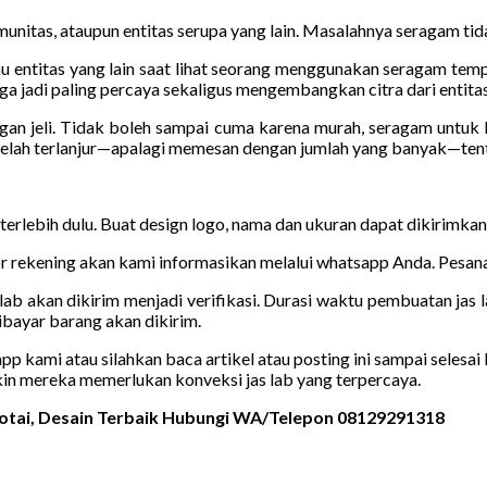
unitas, ataupun entitas serupa yang lain. Masalahnya seragam tidak
u entitas yang lain saat lihat seorang menggunakan seragam tempat
a jadi paling percaya sekaligus mengembangkan citra dari entitas
ngan jeli. Tidak boleh sampai cuma karena murah, seragam untuk
elah terlanjur—apalagi memesan dengan jumlah yang banyak—tent
 terlebih dulu. Buat design logo, nama dan ukuran dapat dikirimka
 rekening akan kami informasikan melalui whatsapp Anda. Pesanan
lab akan dikirim menjadi verifikasi. Durasi waktu pembuatan jas l
bayar barang akan dikirim.
kami atau silahkan baca artikel atau posting ini sampai selesai b
kin mereka memerlukan konveksi jas lab yang terpercaya.
rotai, Desain Terbaik Hubungi WA/Telepon 08129291318