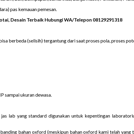
udara) pas kemauan pemesan.
rotai, Desain Terbaik Hubungi WA/Telepon 08129291318
bisa berbeda (selisih) tergantung dari saat proses pola, proses poto
MP sampai ukuran dewasa.
h jas lab yang standard digunakan untuk kepentingan laborato
dibanding bahan oxford (meskipun bahan oxford kami telah yang t