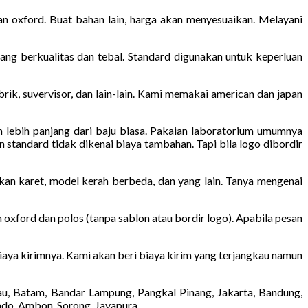
an oxford. Buat bahan lain, harga akan menyesuaikan. Melayani
ang berkualitas dan tebal. Standard digunakan untuk keperluan
pabrik, suvervisor, dan lain-lain. Kami memakai american dan japan
m lebih panjang dari baju biasa. Pakaian laboratorium umumnya
 standard tidak dikenai biaya tambahan. Tapi bila logo dibordir
kan karet, model kerah berbeda, dan yang lain. Tanya mengenai
 oxford dan polos (tanpa sablon atau bordir logo). Apabila pesan
 biaya kirimnya. Kami akan beri biaya kirim yang terjangkau namun
au, Batam, Bandar Lampung, Pangkal Pinang, Jakarta, Bandung,
ado, Ambon, Sorong, Jayapura.