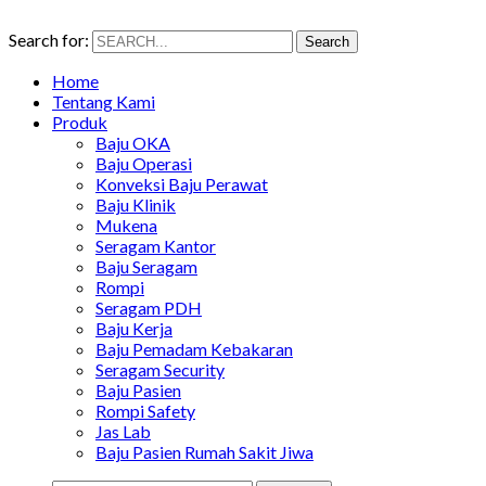
Search for:
Search
Home
Tentang Kami
Produk
Baju OKA
Baju Operasi
Konveksi Baju Perawat
Baju Klinik
Mukena
Seragam Kantor
Baju Seragam
Rompi
Seragam PDH
Baju Kerja
Baju Pemadam Kebakaran
Seragam Security
Baju Pasien
Rompi Safety
Jas Lab
Baju Pasien Rumah Sakit Jiwa