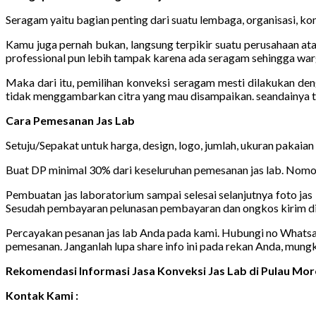
Seragam yaitu bagian penting dari suatu lembaga, organisasi, kom
Kamu juga pernah bukan, langsung terpikir suatu perusahaan ata
professional pun lebih tampak karena ada seragam sehingga warg
Maka dari itu, pemilihan konveksi seragam mesti dilakukan de
tidak menggambarkan citra yang mau disampaikan. seandainya t
Cara Pemesanan Jas Lab
Setuju/Sepakat untuk harga, design, logo, jumlah, ukuran pakaian
Buat DP minimal 30% dari keseluruhan pemesanan jas lab. Nomor
Pembuatan jas laboratorium sampai selesai selanjutnya foto jas 
Sesudah pembayaran pelunasan pembayaran dan ongkos kirim di
Percayakan pesanan jas lab Anda pada kami. Hubungi no Whatsapp 
pemesanan. Janganlah lupa share info ini pada rekan Anda, mung
Rekomendasi Informasi Jasa Konveksi Jas Lab di Pulau Mo
Kontak Kami :