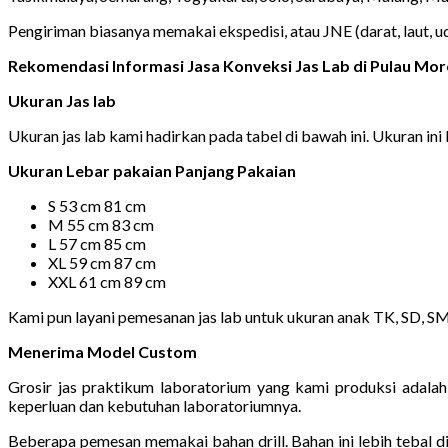
Pengiriman biasanya memakai ekspedisi, atau JNE (darat, laut, 
Rekomendasi Informasi Jasa Konveksi Jas Lab di Pulau Mo
Ukuran Jas lab
Ukuran jas lab kami hadirkan pada tabel di bawah ini. Ukuran ini 
Ukuran Lebar pakaian Panjang Pakaian
S 53 cm 81 cm
M 55 cm 83 cm
L 57 cm 85 cm
XL 59 cm 87 cm
XXL 61 cm 89 cm
Kami pun layani pemesanan jas lab untuk ukuran anak TK, SD, S
Menerima Model Custom
Grosir jas praktikum laboratorium yang kami produksi adala
keperluan dan kebutuhan laboratoriumnya.
Beberapa pemesan memakai bahan drill. Bahan ini lebih tebal 