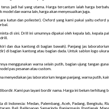
 terus jadi hal yang utama. Harga tercantum ialah harga berbah
uk model dan warna lain, harga akan menyesuaikan juga.
a katun dan poliester). Oxford yang kami pakai yaitu oxford y
rbal.
iminta di sini. Drill ini umumnya dipakai oleh kepala lab, kepala 
rill.
kiri dan dua kantong di bagian bawah). Panjang jas laboratoriu
ir) di bagian kantong atau bagian dada. Untuk sablon logo ukuran
hnya menggunakan warna selain putih, bagian ujung tangan guna
model pas pesanan atau custom.
ma menyediakan jas laboratorium lengan panjang, warna putih, kain
 dibordir. Kami pun layani bordir nama. Harga ini belum terhitung
a di Indonesia: Medan, Palembang, Aceh, Padang, Bengkulu, Ri
taram, Bali, Balikpapan, Samarinda, Banjarmasin, Pontianak, Man