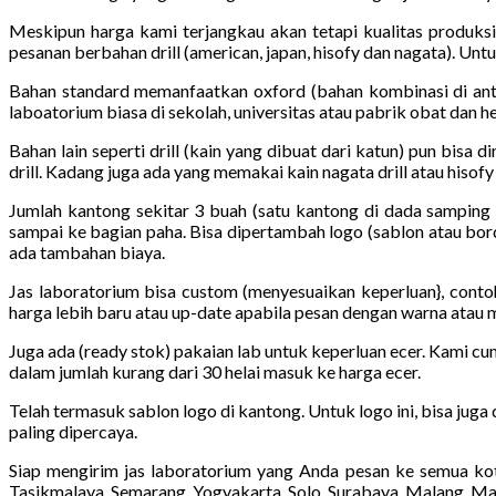
Meskipun harga kami terjangkau akan tetapi kualitas produksi
pesanan berbahan drill (american, japan, hisofy dan nagata). Unt
Bahan standard memanfaatkan oxford (bahan kombinasi di antar
laboatorium biasa di sekolah, universitas atau pabrik obat dan he
Bahan lain seperti drill (kain yang dibuat dari katun) pun bisa d
drill. Kadang juga ada yang memakai kain nagata drill atau hisofy d
Jumlah kantong sekitar 3 buah (satu kantong di dada samping 
sampai ke bagian paha. Bisa dipertambah logo (sablon atau bord
ada tambahan biaya.
Jas laboratorium bisa custom (menyesuaikan keperluan}, conto
harga lebih baru atau up-date apabila pesan dengan warna atau 
Juga ada (ready stok) pakaian lab untuk keperluan ecer. Kami cu
dalam jumlah kurang dari 30 helai masuk ke harga ecer.
Telah termasuk sablon logo di kantong. Untuk logo ini, bisa juga
paling dipercaya.
Siap mengirim jas laboratorium yang Anda pesan ke semua kot
Tasikmalaya, Semarang, Yogyakarta, Solo, Surabaya, Malang, Ma