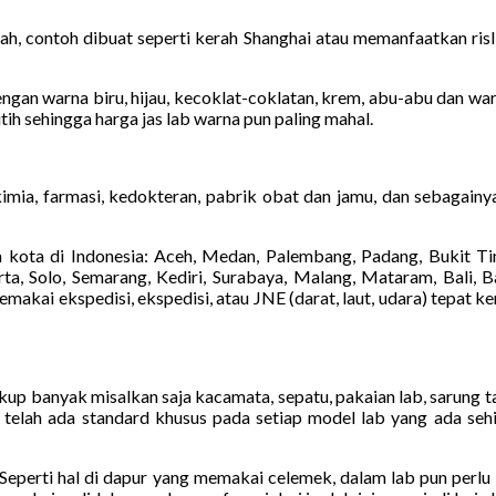
h, contoh dibuat seperti kerah Shanghai atau memanfaatkan risli
gan warna biru, hijau, kecoklat-coklatan, krem, abu-abu dan warna 
tih sehingga harga jas lab warna pun paling mahal.
kimia, farmasi, kedokteran, pabrik obat dan jamu, dan sebagainy
kota di Indonesia: Aceh, Medan, Palembang, Padang, Bukit Tin
a, Solo, Semarang, Kediri, Surabaya, Malang, Mataram, Bali, Ba
kai ekspedisi, ekspedisi, atau JNE (darat, laut, udara) tepat k
cukup banyak misalkan saja kacamata, sepatu, pakaian lab, sarung 
a telah ada standard khusus pada setiap model lab yang ada seh
lab. Seperti hal di dapur yang memakai celemek, dalam lab pun per