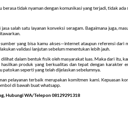
u berasa tidak nyaman dengan komunikasi yang terjadi, tidak ada 
 jasa salah satu layanan konveksi seragam. Bagaimana juga, masuk
ditawarkan.
m sumber yang bisa kamu akses—internet ataupun referensi dari 
lakukan validasi lanjutan sebelum menentukan lebih jauh.
sa dilihat dalam bentuk fisik oleh masyarakat luas. Maka dari itu,
 hasilkan produk yang berkualitas dan tepat dengan karakter e
atokan seperti yang telah dijelaskan sebelumnya.
inan pelayanan terbaik merupakan komitmen kami. Kepuasan kon
ombol di bawah buat whatsapp.
peng, Hubungi WA/Telepon 08129291318