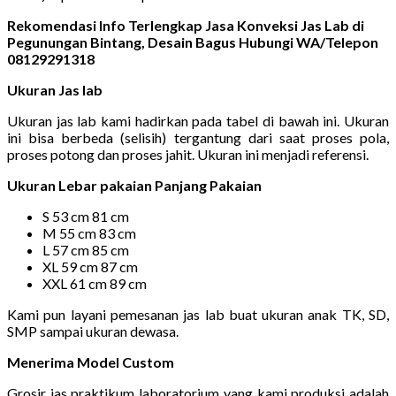
Rekomendasi Info Terlengkap Jasa Konveksi Jas Lab di
Pegunungan Bintang, Desain Bagus Hubungi WA/Telepon
08129291318
Ukuran Jas lab
Ukuran jas lab kami hadirkan pada tabel di bawah ini. Ukuran
ini bisa berbeda (selisih) tergantung dari saat proses pola,
proses potong dan proses jahit. Ukuran ini menjadi referensi.
Ukuran Lebar pakaian Panjang Pakaian
S 53 cm 81 cm
M 55 cm 83 cm
L 57 cm 85 cm
XL 59 cm 87 cm
XXL 61 cm 89 cm
Kami pun layani pemesanan jas lab buat ukuran anak TK, SD,
SMP sampai ukuran dewasa.
Menerima Model Custom
Grosir jas praktikum laboratorium yang kami produksi adalah