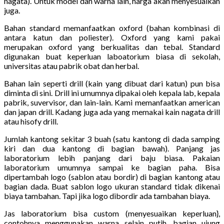
nagata). Untuk model dan warna lain, harga akan menyesuaikan
juga.
Bahan standard memanfaatkan oxford (bahan kombinasi di
antara katun dan poliester). Oxford yang kami pakai
merupakan oxford yang berkualitas dan tebal. Standard
digunakan buat keperluan laboatorium biasa di sekolah,
universitas atau pabrik obat dan herbal.
Bahan lain seperti drill (kain yang dibuat dari katun) pun bisa
diminta di sini. Drill ini umumnya dipakai oleh kepala lab, kepala
pabrik, suvervisor, dan lain-lain. Kami memanfaatkan american
dan japan drill. Kadang juga ada yang memakai kain nagata drill
atau hisofy drill.
Jumlah kantong sekitar 3 buah (satu kantong di dada samping
kiri dan dua kantong di bagian bawah). Panjang jas
laboratorium lebih panjang dari baju biasa. Pakaian
laboratorium umumnya sampai ke bagian paha. Bisa
dipertambah logo (sablon atau bordir) di bagian kantong atau
bagian dada. Buat sablon logo ukuran standard tidak dikenai
biaya tambahan. Tapi jika logo dibordir ada tambahan biaya.
Jas laboratorium bisa custom (menyesuaikan keperluan},
contohnya menggunakan warna selain putih, bagian ujung