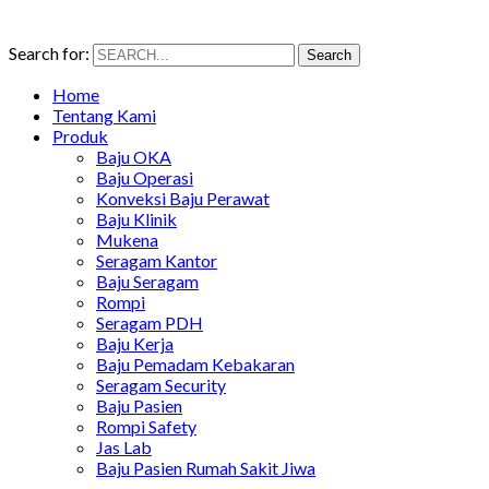
Search for:
Search
Home
Tentang Kami
Produk
Baju OKA
Baju Operasi
Konveksi Baju Perawat
Baju Klinik
Mukena
Seragam Kantor
Baju Seragam
Rompi
Seragam PDH
Baju Kerja
Baju Pemadam Kebakaran
Seragam Security
Baju Pasien
Rompi Safety
Jas Lab
Baju Pasien Rumah Sakit Jiwa