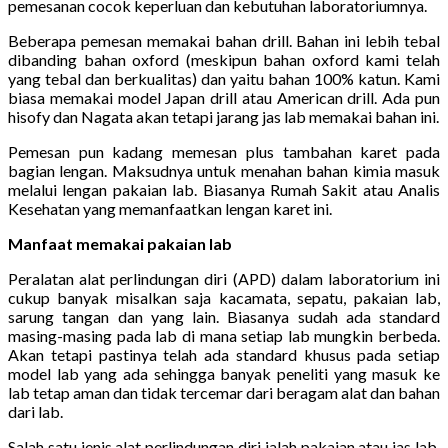
pemesanan cocok keperluan dan kebutuhan laboratoriumnya.
Beberapa pemesan memakai bahan drill. Bahan ini lebih tebal
dibanding bahan oxford (meskipun bahan oxford kami telah
yang tebal dan berkualitas) dan yaitu bahan 100% katun. Kami
biasa memakai model Japan drill atau American drill. Ada pun
hisofy dan Nagata akan tetapi jarang jas lab memakai bahan ini.
Pemesan pun kadang memesan plus tambahan karet pada
bagian lengan. Maksudnya untuk menahan bahan kimia masuk
melalui lengan pakaian lab. Biasanya Rumah Sakit atau Analis
Kesehatan yang memanfaatkan lengan karet ini.
Manfaat memakai pakaian lab
Peralatan alat perlindungan diri (APD) dalam laboratorium ini
cukup banyak misalkan saja kacamata, sepatu, pakaian lab,
sarung tangan dan yang lain. Biasanya sudah ada standard
masing-masing pada lab di mana setiap lab mungkin berbeda.
Akan tetapi pastinya telah ada standard khusus pada setiap
model lab yang ada sehingga banyak peneliti yang masuk ke
lab tetap aman dan tidak tercemar dari beragam alat dan bahan
dari lab.
Salah satu jenis alat perlindungan diri ialah pakaian atau jas lab.