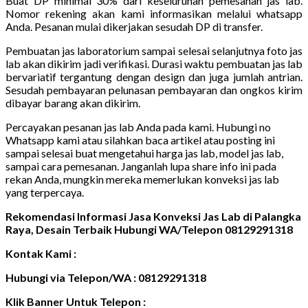
Buat DP minimal 30% dari keseluruhan pemesanan jas lab.
Nomor rekening akan kami informasikan melalui whatsapp
Anda. Pesanan mulai dikerjakan sesudah DP di transfer.
Pembuatan jas laboratorium sampai selesai selanjutnya foto jas
lab akan dikirim jadi verifikasi. Durasi waktu pembuatan jas lab
bervariatif tergantung dengan design dan juga jumlah antrian.
Sesudah pembayaran pelunasan pembayaran dan ongkos kirim
dibayar barang akan dikirim.
Percayakan pesanan jas lab Anda pada kami. Hubungi no
Whatsapp kami atau silahkan baca artikel atau posting ini
sampai selesai buat mengetahui harga jas lab, model jas lab,
sampai cara pemesanan. Janganlah lupa share info ini pada
rekan Anda, mungkin mereka memerlukan konveksi jas lab
yang terpercaya.
Rekomendasi Informasi Jasa Konveksi Jas Lab di Palangka
Raya, Desain Terbaik Hubungi WA/Telepon 08129291318
Kontak Kami :
Hubungi via Telepon/WA : 08129291318
Klik Banner Untuk Telepon :