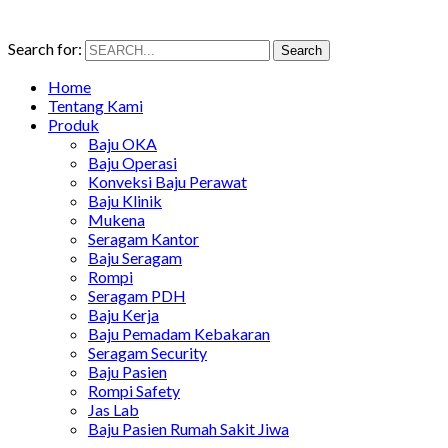
Search for:
Search
Home
Tentang Kami
Produk
Baju OKA
Baju Operasi
Konveksi Baju Perawat
Baju Klinik
Mukena
Seragam Kantor
Baju Seragam
Rompi
Seragam PDH
Baju Kerja
Baju Pemadam Kebakaran
Seragam Security
Baju Pasien
Rompi Safety
Jas Lab
Baju Pasien Rumah Sakit Jiwa