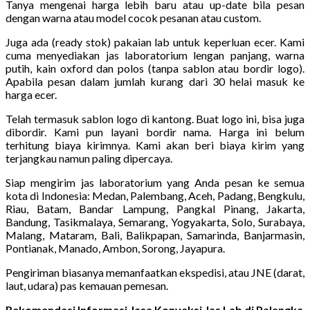
Tanya mengenai harga lebih baru atau up-date bila pesan
dengan warna atau model cocok pesanan atau custom.
Juga ada (ready stok) pakaian lab untuk keperluan ecer. Kami
cuma menyediakan jas laboratorium lengan panjang, warna
putih, kain oxford dan polos (tanpa sablon atau bordir logo).
Apabila pesan dalam jumlah kurang dari 30 helai masuk ke
harga ecer.
Telah termasuk sablon logo di kantong. Buat logo ini, bisa juga
dibordir. Kami pun layani bordir nama. Harga ini belum
terhitung biaya kirimnya. Kami akan beri biaya kirim yang
terjangkau namun paling dipercaya.
Siap mengirim jas laboratorium yang Anda pesan ke semua
kota di Indonesia: Medan, Palembang, Aceh, Padang, Bengkulu,
Riau, Batam, Bandar Lampung, Pangkal Pinang, Jakarta,
Bandung, Tasikmalaya, Semarang, Yogyakarta, Solo, Surabaya,
Malang, Mataram, Bali, Balikpapan, Samarinda, Banjarmasin,
Pontianak, Manado, Ambon, Sorong, Jayapura.
Pengiriman biasanya memanfaatkan ekspedisi, atau JNE (darat,
laut, udara) pas kemauan pemesan.
Rekomendasi Informasi Jasa Konveksi Jas Lab di Palangka