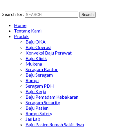
Search for:
Search
Home
Tentang Kami
Produk
Baju OKA
Baju Operasi
Konveksi Baju Perawat
Baju Klinik
Mukena
Seragam Kantor
Baju Seragam
Rompi
Seragam PDH
Baju Kerja
Baju Pemadam Kebakaran
Seragam Security
Baju Pasien
Rompi Safety
Jas Lab
Baju Pasien Rumah Sakit Jiwa