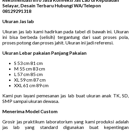
Selayar, Desain Terbaru Hubungi WA/Telepon
08129291318
Ukuran Jas lab
Ukuran jas lab kami hadirkan pada tabel di bawah ini. Ukuran
ini bisa berbeda (selisih) tergantung dari saat proses pola,
proses potong dan proses jahit. Ukuran ini jadi referensi.
Ukuran Lebar pakaian Panjang Pakaian
S 53 cm 81 cm
M 55 cm 83 cm
L 57 cm 85 cm
XL 59 cm 87 cm
XXL 61 cm 89 cm
Kami pun layani pemesanan jas lab buat ukuran anak TK, SD,
SMP sampai ukuran dewasa.
Menerima Model Custom
Grosir jas praktikum laboratorium yang kami produksi adalah
jas lab yang standard digunakan buat kepentingan