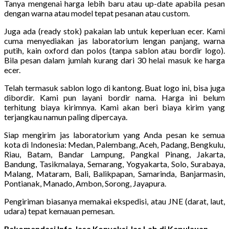
Tanya mengenai harga lebih baru atau up-date apabila pesan
dengan warna atau model tepat pesanan atau custom.
Juga ada (ready stok) pakaian lab untuk keperluan ecer. Kami
cuma menyediakan jas laboratorium lengan panjang, warna
putih, kain oxford dan polos (tanpa sablon atau bordir logo).
Bila pesan dalam jumlah kurang dari 30 helai masuk ke harga
ecer.
Telah termasuk sablon logo di kantong. Buat logo ini, bisa juga
dibordir. Kami pun layani bordir nama. Harga ini belum
terhitung biaya kirimnya. Kami akan beri biaya kirim yang
terjangkau namun paling dipercaya.
Siap mengirim jas laboratorium yang Anda pesan ke semua
kota di Indonesia: Medan, Palembang, Aceh, Padang, Bengkulu,
Riau, Batam, Bandar Lampung, Pangkal Pinang, Jakarta,
Bandung, Tasikmalaya, Semarang, Yogyakarta, Solo, Surabaya,
Malang, Mataram, Bali, Balikpapan, Samarinda, Banjarmasin,
Pontianak, Manado, Ambon, Sorong, Jayapura.
Pengiriman biasanya memakai ekspedisi, atau JNE (darat, laut,
udara) tepat kemauan pemesan.
Rekomendasi Info Jasa Konveksi Jas Lab di Kepulauan