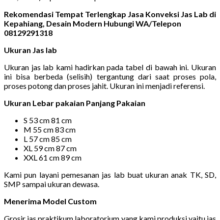
Rekomendasi Tempat Terlengkap Jasa Konveksi Jas Lab di
Kepahiang, Desain Modern Hubungi WA/Telepon
08129291318
Ukuran Jas lab
Ukuran jas lab kami hadirkan pada tabel di bawah ini. Ukuran
ini bisa berbeda (selisih) tergantung dari saat proses pola,
proses potong dan proses jahit. Ukuran ini menjadi referensi.
Ukuran Lebar pakaian Panjang Pakaian
S 53 cm 81 cm
M 55 cm 83 cm
L 57 cm 85 cm
XL 59 cm 87 cm
XXL 61 cm 89 cm
Kami pun layani pemesanan jas lab buat ukuran anak TK, SD,
SMP sampai ukuran dewasa.
Menerima Model Custom
Grosir jas praktikum laboratorium yang kami produksi yaitu jas