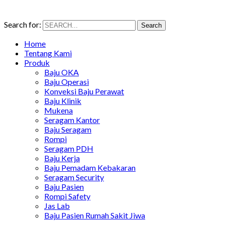
Search for:
Search
Home
Tentang Kami
Produk
Baju OKA
Baju Operasi
Konveksi Baju Perawat
Baju Klinik
Mukena
Seragam Kantor
Baju Seragam
Rompi
Seragam PDH
Baju Kerja
Baju Pemadam Kebakaran
Seragam Security
Baju Pasien
Rompi Safety
Jas Lab
Baju Pasien Rumah Sakit Jiwa