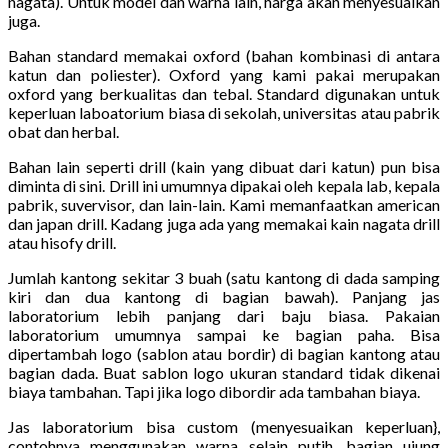
nagata). Untuk model dan warna lain, harga akan menyesuaikan
juga.
Bahan standard memakai oxford (bahan kombinasi di antara
katun dan poliester). Oxford yang kami pakai merupakan
oxford yang berkualitas dan tebal. Standard digunakan untuk
keperluan laboatorium biasa di sekolah, universitas atau pabrik
obat dan herbal.
Bahan lain seperti drill (kain yang dibuat dari katun) pun bisa
diminta di sini. Drill ini umumnya dipakai oleh kepala lab, kepala
pabrik, suvervisor, dan lain-lain. Kami memanfaatkan american
dan japan drill. Kadang juga ada yang memakai kain nagata drill
atau hisofy drill.
Jumlah kantong sekitar 3 buah (satu kantong di dada samping
kiri dan dua kantong di bagian bawah). Panjang jas
laboratorium lebih panjang dari baju biasa. Pakaian
laboratorium umumnya sampai ke bagian paha. Bisa
dipertambah logo (sablon atau bordir) di bagian kantong atau
bagian dada. Buat sablon logo ukuran standard tidak dikenai
biaya tambahan. Tapi jika logo dibordir ada tambahan biaya.
Jas laboratorium bisa custom (menyesuaikan keperluan},
contohnya menggunakan warna selain putih, bagian ujung