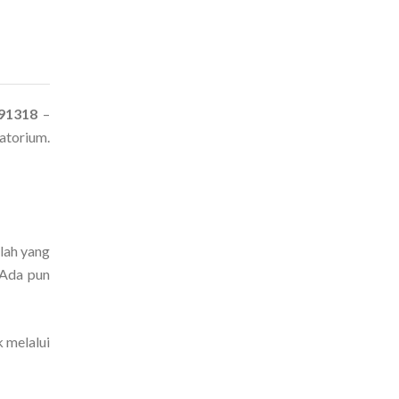
291318
–
atorium.
lah yang
 Ada pun
 melalui