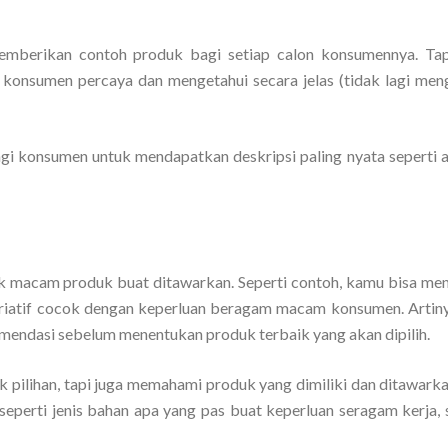
mberikan contoh produk bagi setiap calon konsumennya. Tapi
lon konsumen percaya dan mengetahui secara jelas (tidak lagi me
i konsumen untuk mendapatkan deskripsi paling nyata seperti a
k macam produk buat ditawarkan. Seperti contoh, kamu bisa m
ariatif cocok dengan keperluan beragam macam konsumen. Artin
mendasi sebelum menentukan produk terbaik yang akan dipilih.
k pilihan, tapi juga memahami produk yang dimiliki dan ditawark
seperti jenis bahan apa yang pas buat keperluan seragam kerja,