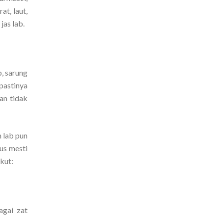
t, laut,
jas lab.
b, sarung
pastinya
an tidak
m lab pun
us mesti
ikut:
agai zat