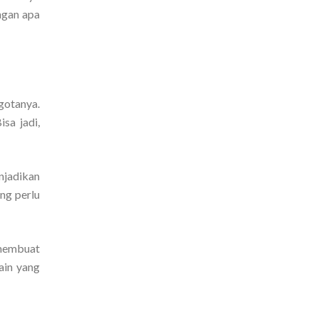
ngan apa
gotanya.
sa jadi,
njadikan
ng perlu
 membuat
ain yang