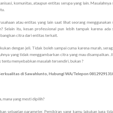
anisasi, komunitas, ataupun entitas serupa yang lain. Masalahnya
tu.
rusahaan atau entitas yang lain saat lihat seorang menggunakan
n? Selain itu, kesan professional pun lebih tampak karena ada
angkan citra dari entitas terkait.
lakukan dengan jeli. Tidak boleh sampai cuma karena murah, sera
uhnya yang tidak menggambarkan citra yang mau disampaikan. Ji
k tentu menyebabkan masalah tersendiri, bukan ?
Berkualitas di Sawahlunto, Hubungi WA/Telepon 0812929131
, mana yang mesti dipilih?
an sebagian parameter. Pemikiran yang kamu lakukan juga tid