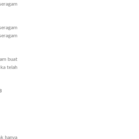
 seragam
 seragam
 seragam
gam buat
ka telah
8
ak hanya