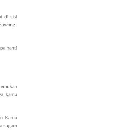
 di sisi
ngawang-
pa nanti
enemukan
ya, kamu
an. Kamu
 seragam