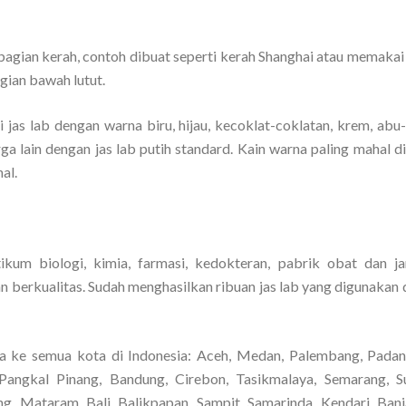
gian kerah, contoh dibuat seperti kerah Shanghai atau memakai ri
gian bawah lutut.
 jas lab dengan warna biru, hijau, kecoklat-coklatan, krem, abu
arga lain dengan jas lab putih standard. Kain warna paling mahal 
al.
ikum biologi, kimia, farmasi, kedokteran, pabrik obat dan j
 berkualitas. Sudah menghasilkan ribuan jas lab yang digunakan 
a ke semua kota di Indonesia: Aceh, Medan, Palembang, Padan
Pangkal Pinang, Bandung, Cirebon, Tasikmalaya, Semarang, S
ng, Mataram, Bali, Balikpapan, Sampit, Samarinda, Kendari, Banj