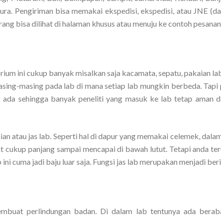
a. Pengiriman bisa memakai ekspedisi, ekspedisi, atau JNE (dara
g bisa dilihat di halaman khusus atau menuju ke contoh pesanan 
rium ini cukup banyak misalkan saja kacamata, sepatu, pakaian la
asing-masing pada lab di mana setiap lab mungkin berbeda. Tapi 
g ada sehingga banyak peneliti yang masuk ke lab tetap aman d
aian atau jas lab. Seperti hal di dapur yang memakai celemek, dala
at cukup panjang sampai mencapai di bawah lutut. Tetapi anda ter
ini cuma jadi baju luar saja. Fungsi jas lab merupakan menjadi ber
 membuat perlindungan badan. Di dalam lab tentunya ada berab