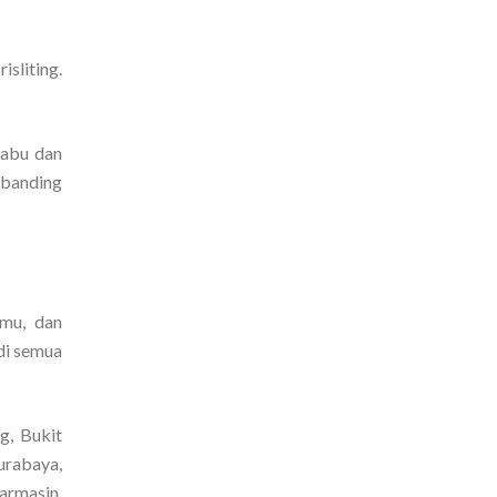
sliting.
-abu dan
dibanding
amu, dan
di semua
g, Bukit
urabaya,
armasin,