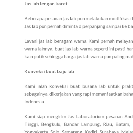
Jas lab lengan karet
Beberapa pesanan jas lab pun melakukan modifikasi ba
Jas lab pun pernah diminta diperpanjang sampai ke ba
Layani jas lab beragam warna. Kami pernah melayani
warna lainnya. buat jas lab warna seperti ini pasti h
kain putih sehingga harga jas lab warna pun paling mah
Konveksi buat baju lab
Kami ialah konveksi buat busana lab untuk prakt
sebagainya. dikerjakan yang rapi memanfaatkan bahan
Indonesia.
Kami siap mengirim Jas Laboratorium pesanan And
Tinggi, Bengkulu, Bandar Lampung, Riau, Batam, 
Yogyakarta, Solo, Semarang, Kediri, Surabaya, Mala