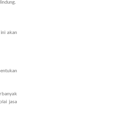
lindung.
ini akan
nentukan
erbanyak
lai jasa