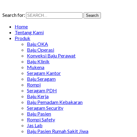
Search for:
Search
Home
Tentang Kami
Produk
Baju OKA
Baju Operasi
Konveksi Baju Perawat
Baju Klinik
Mukena
Seragam Kantor
Baju Seragam
Rompi
Seragam PDH
Baju Kerja
Baju Pemadam Kebakaran
Seragam Security
Baju Pasien
Rompi Safety
Jas Lab
Baju Pasien Rumah Sakit Jiwa