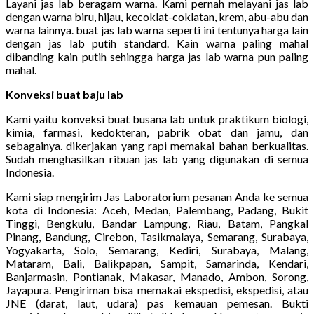
Layani jas lab beragam warna. Kami pernah melayani jas lab
dengan warna biru, hijau, kecoklat-coklatan, krem, abu-abu dan
warna lainnya. buat jas lab warna seperti ini tentunya harga lain
dengan jas lab putih standard. Kain warna paling mahal
dibanding kain putih sehingga harga jas lab warna pun paling
mahal.
Konveksi buat baju lab
Kami yaitu konveksi buat busana lab untuk praktikum biologi,
kimia, farmasi, kedokteran, pabrik obat dan jamu, dan
sebagainya. dikerjakan yang rapi memakai bahan berkualitas.
Sudah menghasilkan ribuan jas lab yang digunakan di semua
Indonesia.
Kami siap mengirim Jas Laboratorium pesanan Anda ke semua
kota di Indonesia: Aceh, Medan, Palembang, Padang, Bukit
Tinggi, Bengkulu, Bandar Lampung, Riau, Batam, Pangkal
Pinang, Bandung, Cirebon, Tasikmalaya, Semarang, Surabaya,
Yogyakarta, Solo, Semarang, Kediri, Surabaya, Malang,
Mataram, Bali, Balikpapan, Sampit, Samarinda, Kendari,
Banjarmasin, Pontianak, Makasar, Manado, Ambon, Sorong,
Jayapura. Pengiriman bisa memakai ekspedisi, ekspedisi, atau
JNE (darat, laut, udara) pas kemauan pemesan. Bukti