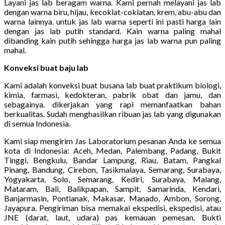
Layani jas lab beragam warna. Kami pernah melayani jas lab
dengan warna biru, hijau, kecoklat-coklatan, krem, abu-abu dan
warna lainnya. untuk jas lab warna seperti ini pasti harga lain
dengan jas lab putih standard. Kain warna paling mahal
dibanding kain putih sehingga harga jas lab warna pun paling
mahal.
Konveksi buat baju lab
Kami adalah konveksi buat busana lab buat praktikum biologi,
kimia, farmasi, kedokteran, pabrik obat dan jamu, dan
sebagainya. dikerjakan yang rapi memanfaatkan bahan
berkualitas. Sudah menghasilkan ribuan jas lab yang digunakan
di semua Indonesia.
Kami siap mengirim Jas Laboratorium pesanan Anda ke semua
kota di Indonesia: Aceh, Medan, Palembang, Padang, Bukit
Tinggi, Bengkulu, Bandar Lampung, Riau, Batam, Pangkal
Pinang, Bandung, Cirebon, Tasikmalaya, Semarang, Surabaya,
Yogyakarta, Solo, Semarang, Kediri, Surabaya, Malang,
Mataram, Bali, Balikpapan, Sampit, Samarinda, Kendari,
Banjarmasin, Pontianak, Makasar, Manado, Ambon, Sorong,
Jayapura. Pengiriman bisa memakai ekspedisi, ekspedisi, atau
JNE (darat, laut, udara) pas kemauan pemesan. Bukti