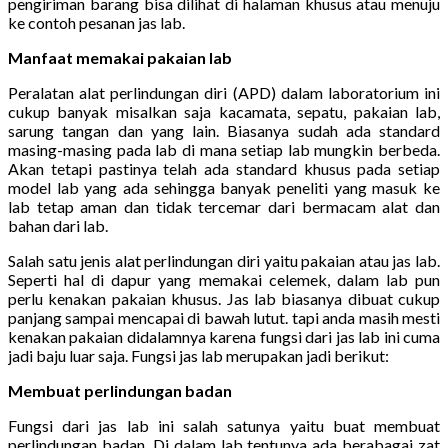
pengiriman barang bisa dilihat di halaman khusus atau menuju
ke contoh pesanan jas lab.
Manfaat memakai pakaian lab
Peralatan alat perlindungan diri (APD) dalam laboratorium ini
cukup banyak misalkan saja kacamata, sepatu, pakaian lab,
sarung tangan dan yang lain. Biasanya sudah ada standard
masing-masing pada lab di mana setiap lab mungkin berbeda.
Akan tetapi pastinya telah ada standard khusus pada setiap
model lab yang ada sehingga banyak peneliti yang masuk ke
lab tetap aman dan tidak tercemar dari bermacam alat dan
bahan dari lab.
Salah satu jenis alat perlindungan diri yaitu pakaian atau jas lab.
Seperti hal di dapur yang memakai celemek, dalam lab pun
perlu kenakan pakaian khusus. Jas lab biasanya dibuat cukup
panjang sampai mencapai di bawah lutut. tapi anda masih mesti
kenakan pakaian didalamnya karena fungsi dari jas lab ini cuma
jadi baju luar saja. Fungsi jas lab merupakan jadi berikut:
Membuat perlindungan badan
Fungsi dari jas lab ini salah satunya yaitu buat membuat
perlindungan badan. Di dalam lab tentunya ada berabagai zat