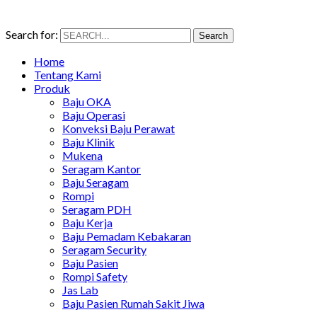
Search for:
Search
Home
Tentang Kami
Produk
Baju OKA
Baju Operasi
Konveksi Baju Perawat
Baju Klinik
Mukena
Seragam Kantor
Baju Seragam
Rompi
Seragam PDH
Baju Kerja
Baju Pemadam Kebakaran
Seragam Security
Baju Pasien
Rompi Safety
Jas Lab
Baju Pasien Rumah Sakit Jiwa