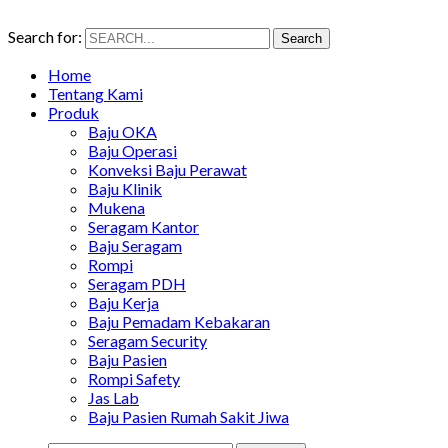
Search for:
Search
Home
Tentang Kami
Produk
Baju OKA
Baju Operasi
Konveksi Baju Perawat
Baju Klinik
Mukena
Seragam Kantor
Baju Seragam
Rompi
Seragam PDH
Baju Kerja
Baju Pemadam Kebakaran
Seragam Security
Baju Pasien
Rompi Safety
Jas Lab
Baju Pasien Rumah Sakit Jiwa