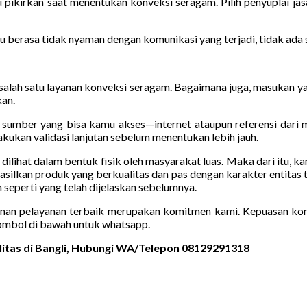
u pikirkan saat menentukan konveksi seragam. Pilih penyuplai ja
u berasa tidak nyaman dengan komunikasi yang terjadi, tidak ada 
 salah satu layanan konveksi seragam. Bagaimana juga, masukan yan
kan.
m sumber yang bisa kamu akses—internet ataupun referensi dari 
kukan validasi lanjutan sebelum menentukan lebih jauh.
sa dilihat dalam bentuk fisik oleh masyarakat luas. Maka dari itu,
asilkan produk yang berkualitas dan pas dengan karakter entitas
eperti yang telah dijelaskan sebelumnya.
inan pelayanan terbaik merupakan komitmen kami. Kepuasan kon
ombol di bawah untuk whatsapp.
litas di Bangli, Hubungi WA/Telepon 08129291318