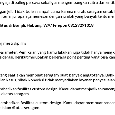
rga jadi paling percaya sekaligus mengembangkan citra dari entita
ngan jeli. Tidak boleh sampai cuma karena murah, seragam untuk
 terlanjur apalagi memesan dengan jumlah yang banyak tentu men
litas di Bangli, Hubungi WA/Telepon 08129291318
 mesti dipilih?
rameter. Pemikiran yang kamu lakukan juga tidak hanya mengkaji 
iderasi, berikut merupakan beberapa point penting yang bisa kam
atang saat akan membuat seragam buat banyak anggotanya. Bahkan
gian kasus, pihak konveksi tidak menyediakan layanan penyesuaian 
emberikan fasilitas custom design. Kamu dapat menjadikan rancan
 di atas seragam.
 memberikan fasilitas custom design. Kamu dapat membuat ranca
buhkan di atas seragam.