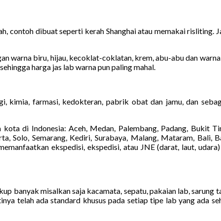
h, contoh dibuat seperti kerah Shanghai atau memakai risliting. 
n warna biru, hijau, kecoklat-coklatan, krem, abu-abu dan warna lai
 sehingga harga jas lab warna pun paling mahal.
i, kimia, farmasi, kedokteran, pabrik obat dan jamu, dan sebag
kota di Indonesia: Aceh, Medan, Palembang, Padang, Bukit Tin
a, Solo, Semarang, Kediri, Surabaya, Malang, Mataram, Bali, Ba
manfaatkan ekspedisi, ekspedisi, atau JNE (darat, laut, udara)
cukup banyak misalkan saja kacamata, sepatu, pakaian lab, sarung 
inya telah ada standard khusus pada setiap tipe lab yang ada s