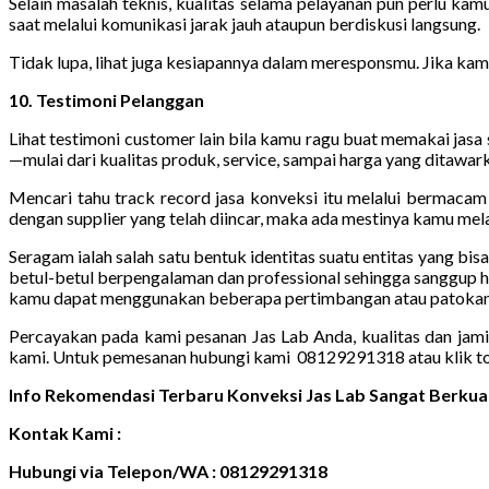
Selain masalah teknis, kualitas selama pelayanan pun perlu kam
saat melalui komunikasi jarak jauh ataupun berdiskusi langsung.
Tidak lupa, lihat juga kesiapannya dalam meresponsmu. Jika kam
10. Testimoni Pelanggan
Lihat testimoni customer lain bila kamu ragu buat memakai jasa
—mulai dari kualitas produk, service, sampai harga yang ditawar
Mencari tahu track record jasa konveksi itu melalui bermaca
dengan supplier yang telah diincar, maka ada mestinya kamu mela
Seragam ialah salah satu bentuk identitas suatu entitas yang bi
betul-betul berpengalaman dan professional sehingga sanggup h
kamu dapat menggunakan beberapa pertimbangan atau patokan s
Percayakan pada kami pesanan Jas Lab Anda, kualitas dan jam
kami. Untuk pemesanan hubungi kami 08129291318 atau klik t
Info Rekomendasi Terbaru Konveksi Jas Lab Sangat Berkua
Kontak Kami :
Hubungi via Telepon/WA : 08129291318