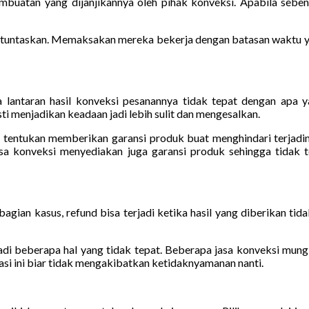
buatan yang dijanjikannya oleh pihak konveksi. Apabila sebe
dituntaskan. Memaksakan mereka bekerja dengan batasan waktu ya
ntaran hasil konveksi pesanannya tidak tepat dengan apa yan
menjadikan keadaan jadi lebih sulit dan mengesalkan.
u tentukan memberikan garansi produk buat menghindari terjadiny
jasa konveksi menyediakan juga garansi produk sehingga tidak t
ian kasus, refund bisa terjadi ketika hasil yang diberikan tidak
i beberapa hal yang tidak tepat. Beberapa jasa konveksi mungki
asi ini biar tidak mengakibatkan ketidaknyamanan nanti.