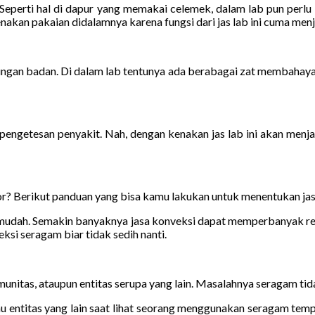
lab. Seperti hal di dapur yang memakai celemek, dalam lab pun per
kan pakaian didalamnya karena fungsi dari jas lab ini cuma menjadi 
ndungan badan. Di dalam lab tentunya ada berabagai zat membahaya
ngetesan penyakit. Nah, dengan kenakan jas lab ini akan menja
r? Berikut panduan yang bisa kamu lakukan untuk menentukan jas
t mudah. Semakin banyaknya jasa konveksi dapat memperbanyak r
ksi seragam biar tidak sedih nanti.
unitas, ataupun entitas serupa yang lain. Masalahnya seragam tidak
u entitas yang lain saat lihat seorang menggunakan seragam tempat