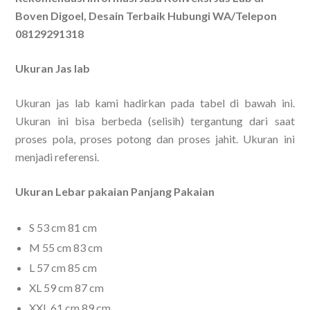
Boven Digoel, Desain Terbaik Hubungi WA/Telepon
08129291318
Ukuran Jas lab
Ukuran jas lab kami hadirkan pada tabel di bawah ini.
Ukuran ini bisa berbeda (selisih) tergantung dari saat
proses pola, proses potong dan proses jahit. Ukuran ini
menjadi referensi.
Ukuran Lebar pakaian Panjang Pakaian
S 53 cm 81 cm
M 55 cm 83 cm
L 57 cm 85 cm
XL 59 cm 87 cm
XXL 61 cm 89 cm