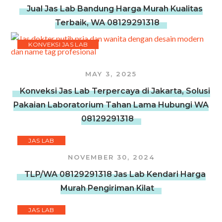
Jual Jas Lab Bandung Harga Murah Kualitas
Terbaik, WA 08129291318
KONVEKSI JAS LAB
MAY 3, 2025
Konveksi Jas Lab Terpercaya di Jakarta, Solusi
Pakaian Laboratorium Tahan Lama Hubungi WA
08129291318
JAS LAB
NOVEMBER 30, 2024
TLP/WA 08129291318 Jas Lab Kendari Harga
Murah Pengiriman Kilat
JAS LAB