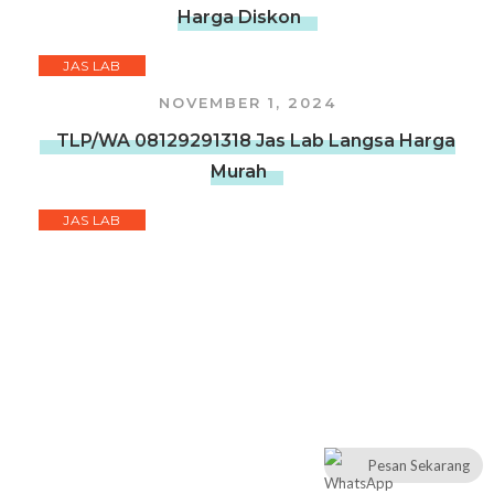
Harga Diskon
JAS LAB
NOVEMBER 1, 2024
TLP/WA 08129291318 Jas Lab Langsa Harga
Murah
JAS LAB
NOVEMBER 1, 2024
TLP/WA 08129291318 Jas Lab Banda Aceh
Harga Termurah Kualitas Bahan Oke
JAS LAB
Pesan Sekarang