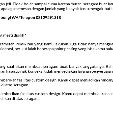
gan jeli. Tidak boleh sampai cuma karena murah, seragam buat k
r apalagi memesan dengan jumlah yang banyak tentu mengakibatka
 Hubungi WA/Telepon 08129291318
 mesti dipilih?
meter. Pemikiran yang kamu lakukan juga tidak hanya mengkaji m
derasi, berikut ialah beberapa point penting yang bisa kamu paka
ang saat akan membuat seragam buat banyak anggotanya. Bahkan
gian kasus, pihak konveksi tidak menyediakan layanan penyesuaian 
emberikan fasilitas custom design. Kamu dapat menjadikan rancan
 di atas seragam.
 memberikan fasilitas custom design. Kamu dapat membuat ranca
buhkan di atas seragam.