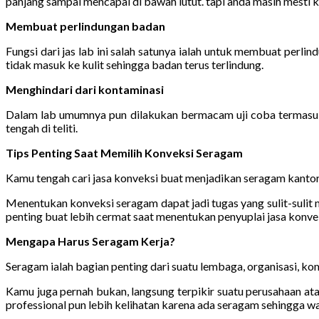
panjang sampai mencapai di bawah lutut. tapi anda masih mesti ke
Membuat perlindungan badan
Fungsi dari jas lab ini salah satunya ialah untuk membuat perl
tidak masuk ke kulit sehingga badan terus terlindung.
Menghindari dari kontaminasi
Dalam lab umumnya pun dilakukan bermacam uji coba termasuk p
tengah di teliti.
Tips Penting Saat Memilih Konveksi Seragam
Kamu tengah cari jasa konveksi buat menjadikan seragam kantor
Menentukan konveksi seragam dapat jadi tugas yang sulit-suli
penting buat lebih cermat saat menentukan penyuplai jasa konvek
Mengapa Harus Seragam Kerja?
Seragam ialah bagian penting dari suatu lembaga, organisasi, kom
Kamu juga pernah bukan, langsung terpikir suatu perusahaan ata
professional pun lebih kelihatan karena ada seragam sehingga wa