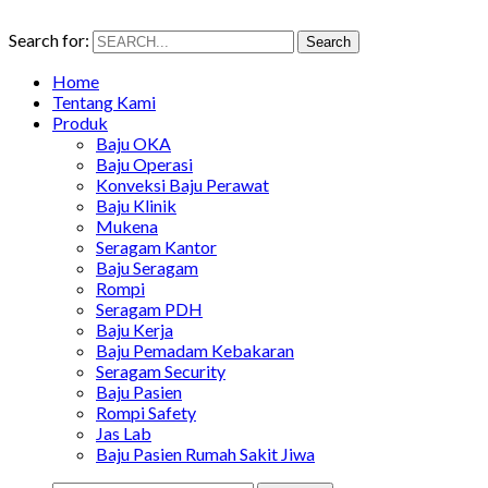
Search for:
Search
Home
Tentang Kami
Produk
Baju OKA
Baju Operasi
Konveksi Baju Perawat
Baju Klinik
Mukena
Seragam Kantor
Baju Seragam
Rompi
Seragam PDH
Baju Kerja
Baju Pemadam Kebakaran
Seragam Security
Baju Pasien
Rompi Safety
Jas Lab
Baju Pasien Rumah Sakit Jiwa