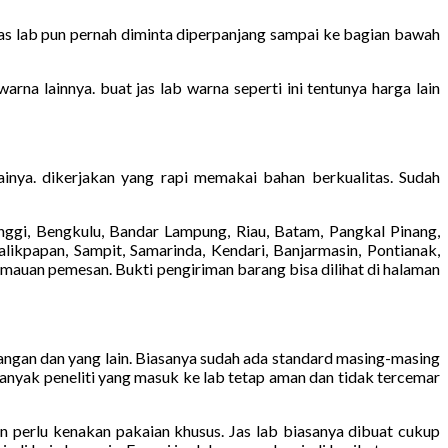
Jas lab pun pernah diminta diperpanjang sampai ke bagian bawah
rna lainnya. buat jas lab warna seperti ini tentunya harga lain
ainya. dikerjakan yang rapi memakai bahan berkualitas. Sudah
ggi, Bengkulu, Bandar Lampung, Riau, Batam, Pangkal Pinang,
likpapan, Sampit, Samarinda, Kendari, Banjarmasin, Pontianak,
emauan pemesan. Bukti pengiriman barang bisa dilihat di halaman
tangan dan yang lain. Biasanya sudah ada standard masing-masing
banyak peneliti yang masuk ke lab tetap aman dan tidak tercemar
pun perlu kenakan pakaian khusus. Jas lab biasanya dibuat cukup