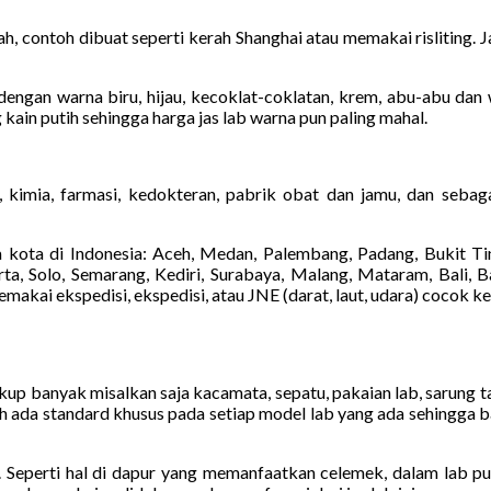
h, contoh dibuat seperti kerah Shanghai atau memakai risliting. 
ngan warna biru, hijau, kecoklat-coklatan, krem, abu-abu dan wa
 kain putih sehingga harga jas lab warna pun paling mahal.
 kimia, farmasi, kedokteran, pabrik obat dan jamu, dan sebag
kota di Indonesia: Aceh, Medan, Palembang, Padang, Bukit Tin
a, Solo, Semarang, Kediri, Surabaya, Malang, Mataram, Bali, Ba
kai ekspedisi, ekspedisi, atau JNE (darat, laut, udara) cocok k
cukup banyak misalkan saja kacamata, sepatu, pakaian lab, sarung 
ah ada standard khusus pada setiap model lab yang ada sehingga 
 lab. Seperti hal di dapur yang memanfaatkan celemek, dalam lab 