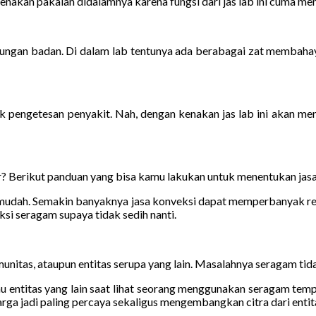
nakan pakaian didalamnya karena fungsi dari jas lab ini cuma menja
indungan badan. Di dalam lab tentunya ada berabagai zat membahay
engetesan penyakit. Nah, dengan kenakan jas lab ini akan menj
? Berikut panduan yang bisa kamu lakukan untuk menentukan jasa
t mudah. Semakin banyaknya jasa konveksi dapat memperbanyak r
si seragam supaya tidak sedih nanti.
unitas, ataupun entitas serupa yang lain. Masalahnya seragam tidak
u entitas yang lain saat lihat seorang menggunakan seragam tempat
rga jadi paling percaya sekaligus mengembangkan citra dari entita