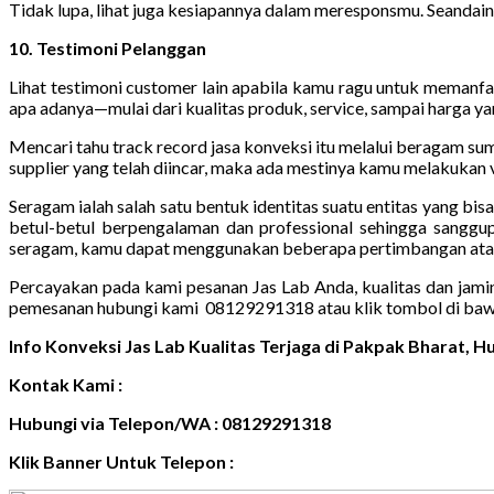
Tidak lupa, lihat juga kesiapannya dalam meresponsmu. Seandain
10. Testimoni Pelanggan
Lihat testimoni customer lain apabila kamu ragu untuk memanfaa
apa adanya—mulai dari kualitas produk, service, sampai harga y
Mencari tahu track record jasa konveksi itu melalui beragam s
supplier yang telah diincar, maka ada mestinya kamu melakukan v
Seragam ialah salah satu bentuk identitas suatu entitas yang bi
betul-betul berpengalaman dan professional sehingga sanggu
seragam, kamu dapat menggunakan beberapa pertimbangan atau p
Percayakan pada kami pesanan Jas Lab Anda, kualitas dan jami
pemesanan hubungi kami 08129291318 atau klik tombol di baw
Info Konveksi Jas Lab Kualitas Terjaga di Pakpak Bharat,
Kontak Kami :
Hubungi via Telepon/WA : 08129291318
Klik Banner Untuk Telepon :