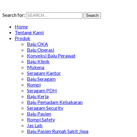
Search for:
Search
Home
Tentang Kami
Produk
Baju OKA
Baju Operasi
Konveksi Baju Perawat
Baju Klinik
Mukena
Seragam Kantor
Baju Seragam
Rompi
Seragam PDH
Baju Kerja
Baju Pemadam Kebakaran
Seragam Security
Baju Pasien
Rompi Safety
Jas Lab
Baju Pasien Rumah Sakit Jiwa