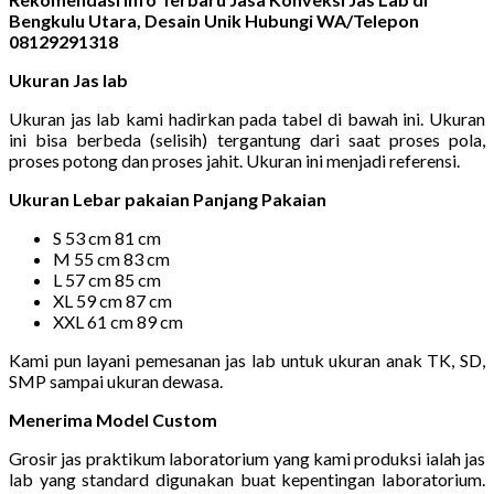
Bengkulu Utara, Desain Unik Hubungi WA/Telepon
08129291318
Ukuran Jas lab
Ukuran jas lab kami hadirkan pada tabel di bawah ini. Ukuran
ini bisa berbeda (selisih) tergantung dari saat proses pola,
proses potong dan proses jahit. Ukuran ini menjadi referensi.
Ukuran Lebar pakaian Panjang Pakaian
S 53 cm 81 cm
M 55 cm 83 cm
L 57 cm 85 cm
XL 59 cm 87 cm
XXL 61 cm 89 cm
Kami pun layani pemesanan jas lab untuk ukuran anak TK, SD,
SMP sampai ukuran dewasa.
Menerima Model Custom
Grosir jas praktikum laboratorium yang kami produksi ialah jas
lab yang standard digunakan buat kepentingan laboratorium.