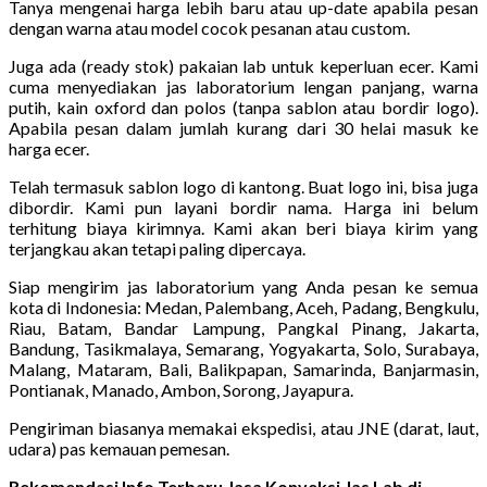
Tanya mengenai harga lebih baru atau up-date apabila pesan
dengan warna atau model cocok pesanan atau custom.
Juga ada (ready stok) pakaian lab untuk keperluan ecer. Kami
cuma menyediakan jas laboratorium lengan panjang, warna
putih, kain oxford dan polos (tanpa sablon atau bordir logo).
Apabila pesan dalam jumlah kurang dari 30 helai masuk ke
harga ecer.
Telah termasuk sablon logo di kantong. Buat logo ini, bisa juga
dibordir. Kami pun layani bordir nama. Harga ini belum
terhitung biaya kirimnya. Kami akan beri biaya kirim yang
terjangkau akan tetapi paling dipercaya.
Siap mengirim jas laboratorium yang Anda pesan ke semua
kota di Indonesia: Medan, Palembang, Aceh, Padang, Bengkulu,
Riau, Batam, Bandar Lampung, Pangkal Pinang, Jakarta,
Bandung, Tasikmalaya, Semarang, Yogyakarta, Solo, Surabaya,
Malang, Mataram, Bali, Balikpapan, Samarinda, Banjarmasin,
Pontianak, Manado, Ambon, Sorong, Jayapura.
Pengiriman biasanya memakai ekspedisi, atau JNE (darat, laut,
udara) pas kemauan pemesan.
Rekomendasi Info Terbaru Jasa Konveksi Jas Lab di