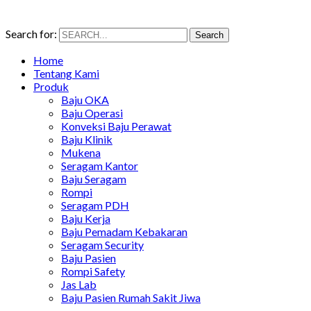
Search for:
Search
Home
Tentang Kami
Produk
Baju OKA
Baju Operasi
Konveksi Baju Perawat
Baju Klinik
Mukena
Seragam Kantor
Baju Seragam
Rompi
Seragam PDH
Baju Kerja
Baju Pemadam Kebakaran
Seragam Security
Baju Pasien
Rompi Safety
Jas Lab
Baju Pasien Rumah Sakit Jiwa