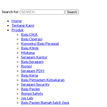
Search for:
Search
Home
Tentang Kami
Produk
Baju OKA
Baju Operasi
Konveksi Baju Perawat
Baju Klinik
Mukena
Seragam Kantor
Baju Seragam
Rompi
Seragam PDH
Baju Kerja
Baju Pemadam Kebakaran
Seragam Security
Baju Pasien
Rompi Safety
Jas Lab
Baju Pasien Rumah Sakit Jiwa