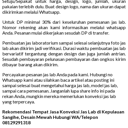
Setuju/Sepakat untuk harga, design, logo, jumlah, ukuran
pakaian terlebih dulu. Buat design logo, nama dan ukuran dapat
dikirimkan melalui Whatsapp.
Untuk DP minimal 30% dari keseluruhan pemesanan jas lab.
Nomor rekening akan kami informasikan melalui whatsapp
Anda. Pesanan mulai dikerjakan sesudah DP di transfer.
Pembuatan jas laboratorium sampai selesai selanjutnya foto jas
lab akan dikirim jadi verifikasi. Durasi waktu pembuatan jas lab
bervariatif tergantung dengan design dan juga jumlah antrian.
Sesudah pembayaran pelunasan pembayaran dan ongkos kirim
dibayar barang akan dikirim.
Percayakan pesanan jas lab Anda pada kami. Hubungi no
Whatsapp kami atau silahkan baca artikel atau posting ini
sampai selesai buat mengetahui harga jas lab, model jas lab,
sampai cara pemesanan. Janganlah lupa share info ini pada
rekan Anda, mungkin mereka memerlukan konveksi jas lab
yang terpercaya.
Rekomendasi Tempat Jasa Konveksi Jas Lab di Kepulauan
Sangihe, Desain Mewah Hubungi WA/Telepon
08129291318