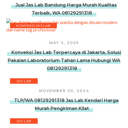
Jual Jas Lab Bandung Harga Murah Kualitas
Terbaik, WA 08129291318
KONVEKSI JAS LAB
MAY 3, 2025
Konveksi Jas Lab Terpercaya di Jakarta, Solusi
Pakaian Laboratorium Tahan Lama Hubungi WA
08129291318
JAS LAB
NOVEMBER 30, 2024
TLP/WA 08129291318 Jas Lab Kendari Harga
Murah Pengiriman Kilat
JAS LAB