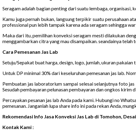
Seragam adalah bagian penting dari suatu lembaga, organisasi, ko
Kamu juga pernah bukan, langsung terpikir suatu perusahaan ata
professional pun lebih tampak karena ada seragam sehingga warg
Maka dari itu, pemilihan konveksi seragam mesti dilakukan den
menggambarkan citra yang mau disampaikan. seandainya telah 
Cara Pemesanan Jas Lab
Setuju/Sepakat buat harga, design, logo, jumlah, ukuran pakaian
Untuk DP minimal 30% dari keseluruhan pemesanan jas lab. Nomo
Pembuatan jas laboratorium sampai selesai selanjutnya foto jas 
Sesudah pembayaran pelunasan pembayaran dan ongkos kirim di
Percayakan pesanan jas lab Anda pada kami. Hubungi no Whatsapp 
pemesanan. Janganlah lupa share info ini pada rekan Anda, mung
Rekomendasi Info Jasa Konveksi Jas Lab di Tomohon, Des
Kontak Kami :