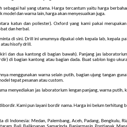
h sebagai hal yang utama. Harga tercantum yaitu harga berbahan
uk model dan warna lain, harga akan menyesuaikan juga.
ara katun dan poliester). Oxford yang kami pakai merupakan 
obat dan herbal.
diminta di sini. Drill ini umumnya dipakai oleh kepala lab, kepala 
tau hisofy drill.
kiri dan dua kantong di bagian bawah). Panjang jas laboratoriu
dir) di bagian kantong atau bagian dada. Buat sablon logo ukura
hnya menggunakan warna selain putih, bagian ujung tangan guna
model tepat pesanan atau custom.
uma menyediakan jas laboratorium lengan panjang, warna putih, ka
 dibordir. Kami pun layani bordir nama. Harga ini belum terhitung
a di Indonesia: Medan, Palembang, Aceh, Padang, Bengkulu, Ri
taram, Bali, Balikpapan, Samarinda, Banjarmasin, Pontianak, Man