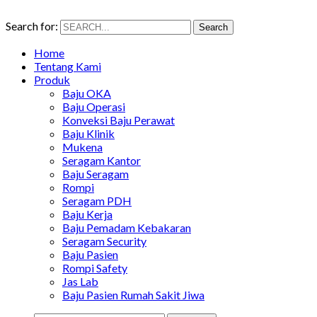
Search for:
Search
Home
Tentang Kami
Produk
Baju OKA
Baju Operasi
Konveksi Baju Perawat
Baju Klinik
Mukena
Seragam Kantor
Baju Seragam
Rompi
Seragam PDH
Baju Kerja
Baju Pemadam Kebakaran
Seragam Security
Baju Pasien
Rompi Safety
Jas Lab
Baju Pasien Rumah Sakit Jiwa