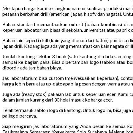
Meskipun harga kami terjangkau namun kualitas produksi masi
pesanan berbahan drill (american, japan, hisofy dan nagata). Unt
Bahan standard memanfaatkan oxford (bahan kombinasi di ant
keperluan laboatorium biasa di sekolah, universitas atau pabrik 
Bahan lain seperti drill (kain yang dibuat dari katun) pun bisa 
japan drill. Kadang juga ada yang memanfaatkan kain nagata drill a
Jumlah kantong sekitar 3 buah (satu kantong di dada samping 
sampai ke bagian paha. Bisa dipertambah logo (sablon atau bor
dibordir ada tambahan biaya.
Jas laboratorium bisa custom (menyesuaikan keperluan}, conto
harga lebih baru atau up-date apabila pesan dengan warna atau 
Juga ada (ready stok) pakaian lab untuk keperluan ecer. Kami c
dalam jumlah kurang dari 30 helai masuk ke harga ecer.
Telah termasuk sablon logo di kantong. Untuk logo ini, bisa juga
paling dipercaya.
Siap mengirim jas laboratorium yang Anda pesan ke semua kot
Tasikmalaya, Semarang, Yogyakarta, Solo, Surabaya, Malang, Ma