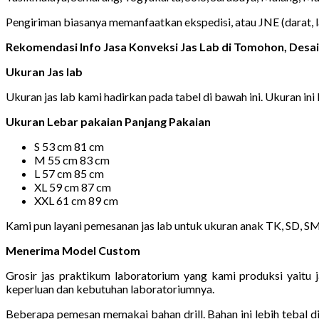
Pengiriman biasanya memanfaatkan ekspedisi, atau JNE (darat, 
Rekomendasi Info Jasa Konveksi Jas Lab di Tomohon, Des
Ukuran Jas lab
Ukuran jas lab kami hadirkan pada tabel di bawah ini. Ukuran ini 
Ukuran Lebar pakaian Panjang Pakaian
S 53 cm 81 cm
M 55 cm 83 cm
L 57 cm 85 cm
XL 59 cm 87 cm
XXL 61 cm 89 cm
Kami pun layani pemesanan jas lab untuk ukuran anak TK, SD, S
Menerima Model Custom
Grosir jas praktikum laboratorium yang kami produksi yaitu
keperluan dan kebutuhan laboratoriumnya.
Beberapa pemesan memakai bahan drill. Bahan ini lebih tebal 