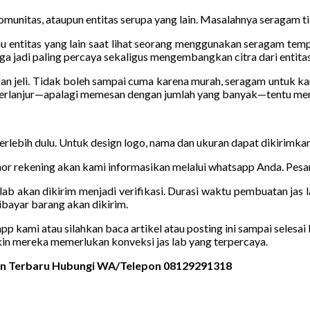
munitas, ataupun entitas serupa yang lain. Masalahnya seragam tida
u entitas yang lain saat lihat seorang menggunakan seragam tempat
a jadi paling percaya sekaligus mengembangkan citra dari entitas
gan jeli. Tidak boleh sampai cuma karena murah, seragam untuk k
terlanjur—apalagi memesan dengan jumlah yang banyak—tentu meng
 terlebih dulu. Untuk design logo, nama dan ukuran dapat dikirimk
r rekening akan kami informasikan melalui whatsapp Anda. Pesana
lab akan dikirim menjadi verifikasi. Durasi waktu pembuatan jas l
bayar barang akan dikirim.
kami atau silahkan baca artikel atau posting ini sampai selesai b
kin mereka memerlukan konveksi jas lab yang terpercaya.
ain Terbaru Hubungi WA/Telepon 08129291318