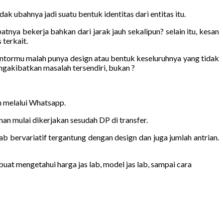
k ubahnya jadi suatu bentuk identitas dari entitas itu.
nya bekerja bahkan dari jarak jauh sekalipun? selain itu, kesan
 terkait.
antormu malah punya design atau bentuk keseluruhnya yang tidak
akibatkan masalah tersendiri, bukan ?
an melalui Whatsapp.
n mulai dikerjakan sesudah DP di transfer.
ab bervariatif tergantung dengan design dan juga jumlah antrian.
uat mengetahui harga jas lab, model jas lab, sampai cara