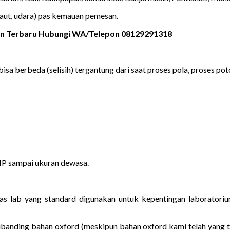
laut, udara) pas kemauan pemesan.
ain Terbaru Hubungi WA/Telepon 08129291318
bisa berbeda (selisih) tergantung dari saat proses pola, proses poto
MP sampai ukuran dewasa.
 jas lab yang standard digunakan untuk kepentingan laborato
dibanding bahan oxford (meskipun bahan oxford kami telah yang t