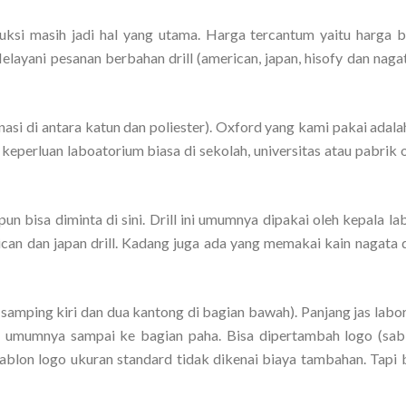
uksi masih jadi hal yang utama. Harga tercantum yaitu harga 
layani pesanan berbahan drill (american, japan, hisofy dan nagat
i di antara katun dan poliester). Oxford yang kami pakai adala
keperluan laboatorium biasa di sekolah, universitas atau pabrik 
 pun bisa diminta di sini. Drill ini umumnya dipakai oleh kepala la
ican dan japan drill. Kadang juga ada yang memakai kain nagata d
 samping kiri dan dua kantong di bagian bawah). Panjang jas labo
um umumnya sampai ke bagian paha. Bisa dipertambah logo (sab
ablon logo ukuran standard tidak dikenai biaya tambahan. Tapi b