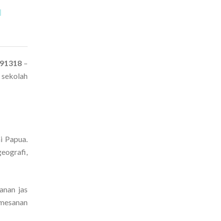
291318
–
 sekolah
i Papua.
eografi,
anan jas
emesanan