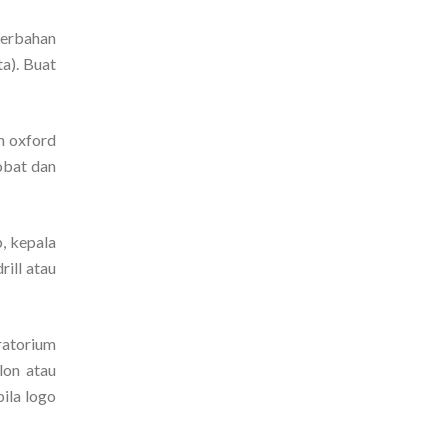
berbahan
a). Buat
h oxford
obat dan
b, kepala
rill atau
ratorium
lon atau
ila logo