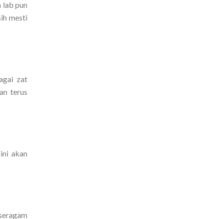
m lab pun
ih mesti
agai zat
an terus
ini akan
 seragam