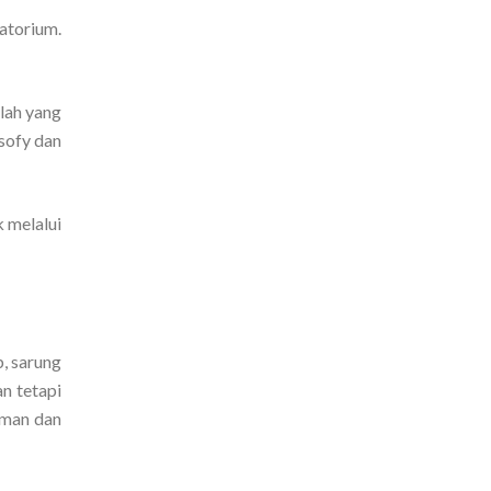
atorium.
lah yang
isofy dan
 melalui
b, sarung
n tetapi
aman dan