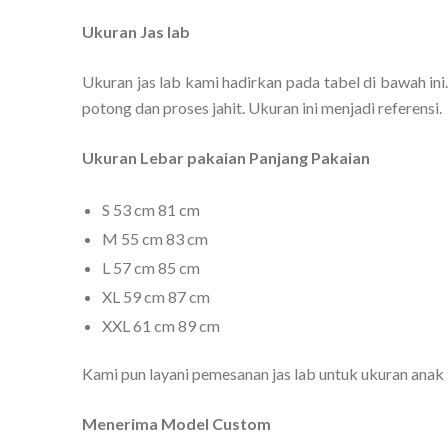
Ukuran Jas lab
Ukuran jas lab kami hadirkan pada tabel di bawah ini.
potong dan proses jahit. Ukuran ini menjadi referensi.
Ukuran Lebar pakaian Panjang Pakaian
S 53 cm 81 cm
M 55 cm 83 cm
L 57 cm 85 cm
XL 59 cm 87 cm
XXL 61 cm 89 cm
Kami pun layani pemesanan jas lab untuk ukuran ana
Menerima Model Custom