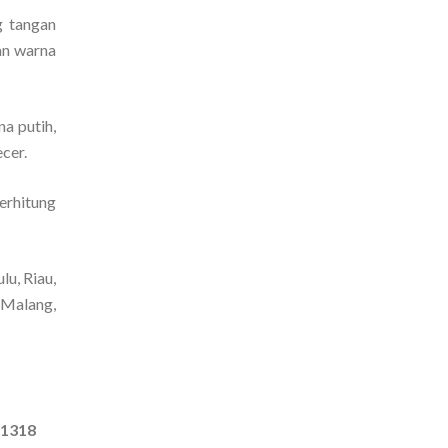
g tangan
an warna
a putih,
cer.
terhitung
u, Riau,
 Malang,
91318