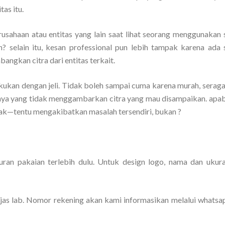
tas itu.
rusahaan atau entitas yang lain saat lihat seorang menggunakan
n? selain itu, kesan professional pun lebih tampak karena ada
angkan citra dari entitas terkait.
akukan dengan jeli. Tidak boleh sampai cuma karena murah, serag
ya yang tidak menggambarkan citra yang mau disampaikan. apabi
ak—tentu mengakibatkan masalah tersendiri, bukan ?
kuran pakaian terlebih dulu. Untuk design logo, nama dan ukur
as lab. Nomor rekening akan kami informasikan melalui whatsa