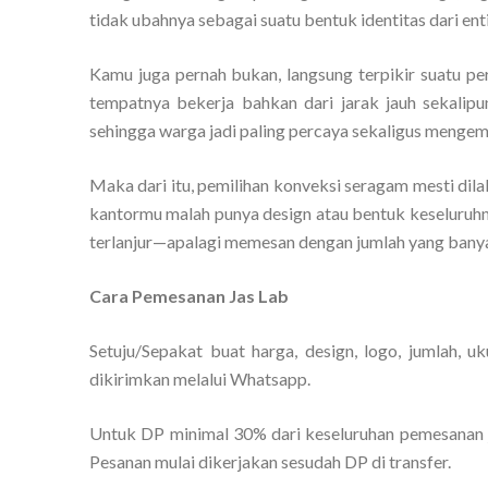
tidak ubahnya sebagai suatu bentuk identitas dari enti
Kamu juga pernah bukan, langsung terpikir suatu pe
tempatnya bekerja bahkan dari jarak jauh sekalipu
sehingga warga jadi paling percaya sekaligus mengemb
Maka dari itu, pemilihan konveksi seragam mesti dil
kantormu malah punya design atau bentuk keseluruhn
terlanjur—apalagi memesan dengan jumlah yang bany
Cara Pemesanan Jas Lab
Setuju/Sepakat buat harga, design, logo, jumlah, u
dikirimkan melalui Whatsapp.
Untuk DP minimal 30% dari keseluruhan pemesanan j
Pesanan mulai dikerjakan sesudah DP di transfer.