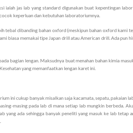
si ialah jas lab yang standard digunakan buat kepentingan labor
cocok keperluan dan kebutuhan laboratoriumnya.
bih tebal dibanding bahan oxford (meskipun bahan oxford kami te
mi biasa memakai tipe Japan drill atau American drill. Ada pun h
ada bagian lengan. Maksudnya buat menahan bahan kimia masuk
 Kesehatan yang memanfaatkan lengan karet ini.
rium ini cukup banyak misalkan saja kacamata, sepatu, pakaian la
masing-masing pada lab di mana setiap lab mungkin berbeda. Aka
 lab yang ada sehingga banyak peneliti yang masuk ke lab tetap 
.