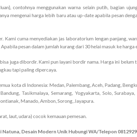
luan}, contohnya menggunakan warna selain putih, bagian ujun
Tanya mengenai harga lebih baru atau up-date apabila pesan deng
er. Kami cuma menyediakan jas laboratorium lengan panjang, warn
. Apabila pesan dalam jumlah kurang dari 30 helai masuk ke harga e
 bisa juga dibordir. Kami pun layani bordir nama. Harga ini belum 
ngkau tapi paling dipercaya.
emua kota di Indonesia: Medan, Palembang, Aceh, Padang, Bengkul
Bandung, Tasikmalaya, Semarang, Yogyakarta, Solo, Surabaya,
Pontianak, Manado, Ambon, Sorong, Jayapura.
rat, laut, udara) cocok kemauan pemesan.
 di Natuna, Desain Modern Unik Hubungi WA/Telepon 081292