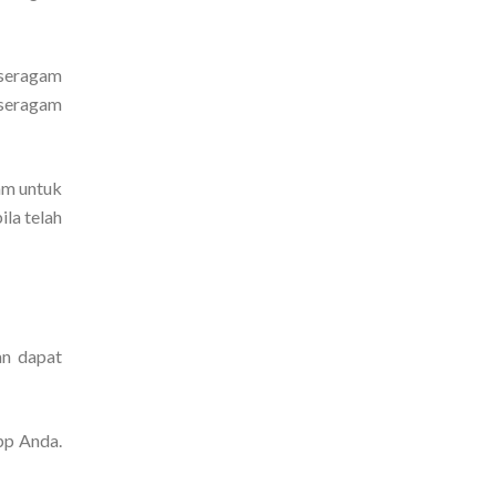
 seragam
 seragam
am untuk
la telah
an dapat
pp Anda.