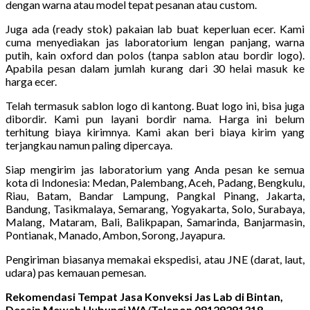
dengan warna atau model tepat pesanan atau custom.
Juga ada (ready stok) pakaian lab buat keperluan ecer. Kami
cuma menyediakan jas laboratorium lengan panjang, warna
putih, kain oxford dan polos (tanpa sablon atau bordir logo).
Apabila pesan dalam jumlah kurang dari 30 helai masuk ke
harga ecer.
Telah termasuk sablon logo di kantong. Buat logo ini, bisa juga
dibordir. Kami pun layani bordir nama. Harga ini belum
terhitung biaya kirimnya. Kami akan beri biaya kirim yang
terjangkau namun paling dipercaya.
Siap mengirim jas laboratorium yang Anda pesan ke semua
kota di Indonesia: Medan, Palembang, Aceh, Padang, Bengkulu,
Riau, Batam, Bandar Lampung, Pangkal Pinang, Jakarta,
Bandung, Tasikmalaya, Semarang, Yogyakarta, Solo, Surabaya,
Malang, Mataram, Bali, Balikpapan, Samarinda, Banjarmasin,
Pontianak, Manado, Ambon, Sorong, Jayapura.
Pengiriman biasanya memakai ekspedisi, atau JNE (darat, laut,
udara) pas kemauan pemesan.
Rekomendasi Tempat Jasa Konveksi Jas Lab di Bintan,
Desain Mewah Hubungi WA/Telepon 08129291318