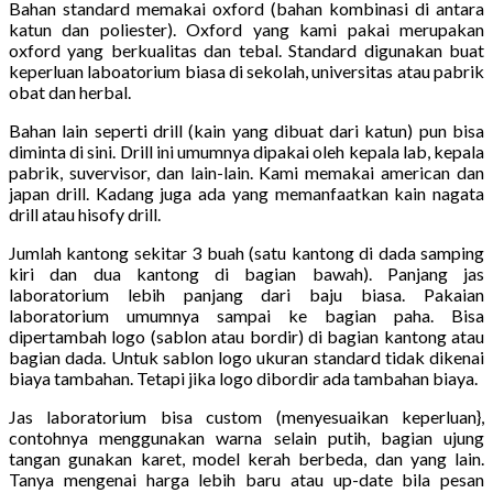
Bahan standard memakai oxford (bahan kombinasi di antara
katun dan poliester). Oxford yang kami pakai merupakan
oxford yang berkualitas dan tebal. Standard digunakan buat
keperluan laboatorium biasa di sekolah, universitas atau pabrik
obat dan herbal.
Bahan lain seperti drill (kain yang dibuat dari katun) pun bisa
diminta di sini. Drill ini umumnya dipakai oleh kepala lab, kepala
pabrik, suvervisor, dan lain-lain. Kami memakai american dan
japan drill. Kadang juga ada yang memanfaatkan kain nagata
drill atau hisofy drill.
Jumlah kantong sekitar 3 buah (satu kantong di dada samping
kiri dan dua kantong di bagian bawah). Panjang jas
laboratorium lebih panjang dari baju biasa. Pakaian
laboratorium umumnya sampai ke bagian paha. Bisa
dipertambah logo (sablon atau bordir) di bagian kantong atau
bagian dada. Untuk sablon logo ukuran standard tidak dikenai
biaya tambahan. Tetapi jika logo dibordir ada tambahan biaya.
Jas laboratorium bisa custom (menyesuaikan keperluan},
contohnya menggunakan warna selain putih, bagian ujung
tangan gunakan karet, model kerah berbeda, dan yang lain.
Tanya mengenai harga lebih baru atau up-date bila pesan