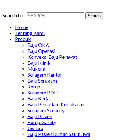
Search for:
Search
Home
Tentang Kami
Produk
Baju OKA
Baju Operasi
Konveksi Baju Perawat
Baju Klinik
Mukena
Seragam Kantor
Baju Seragam
Rompi
Seragam PDH
Baju Kerja
Baju Pemadam Kebakaran
Seragam Security
Baju Pasien
Rompi Safety
Jas Lab
Baju Pasien Rumah Sakit Jiwa