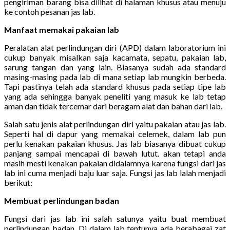
pengiriman barang bisa dilihat di halaman khusus atau menuju
ke contoh pesanan jas lab.
Manfaat memakai pakaian lab
Peralatan alat perlindungan diri (APD) dalam laboratorium ini
cukup banyak misalkan saja kacamata, sepatu, pakaian lab,
sarung tangan dan yang lain. Biasanya sudah ada standard
masing-masing pada lab di mana setiap lab mungkin berbeda.
Tapi pastinya telah ada standard khusus pada setiap tipe lab
yang ada sehingga banyak peneliti yang masuk ke lab tetap
aman dan tidak tercemar dari beragam alat dan bahan dari lab.
Salah satu jenis alat perlindungan diri yaitu pakaian atau jas lab.
Seperti hal di dapur yang memakai celemek, dalam lab pun
perlu kenakan pakaian khusus. Jas lab biasanya dibuat cukup
panjang sampai mencapai di bawah lutut. akan tetapi anda
masih mesti kenakan pakaian didalamnya karena fungsi dari jas
lab ini cuma menjadi baju luar saja. Fungsi jas lab ialah menjadi
berikut:
Membuat perlindungan badan
Fungsi dari jas lab ini salah satunya yaitu buat membuat
perlindungan badan. Di dalam lab tentunya ada berabagai zat