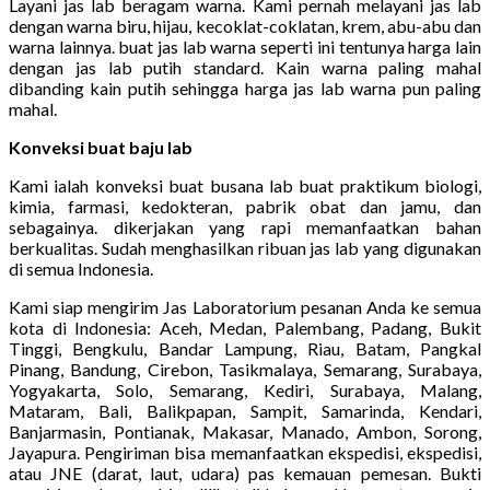
Layani jas lab beragam warna. Kami pernah melayani jas lab
dengan warna biru, hijau, kecoklat-coklatan, krem, abu-abu dan
warna lainnya. buat jas lab warna seperti ini tentunya harga lain
dengan jas lab putih standard. Kain warna paling mahal
dibanding kain putih sehingga harga jas lab warna pun paling
mahal.
Konveksi buat baju lab
Kami ialah konveksi buat busana lab buat praktikum biologi,
kimia, farmasi, kedokteran, pabrik obat dan jamu, dan
sebagainya. dikerjakan yang rapi memanfaatkan bahan
berkualitas. Sudah menghasilkan ribuan jas lab yang digunakan
di semua Indonesia.
Kami siap mengirim Jas Laboratorium pesanan Anda ke semua
kota di Indonesia: Aceh, Medan, Palembang, Padang, Bukit
Tinggi, Bengkulu, Bandar Lampung, Riau, Batam, Pangkal
Pinang, Bandung, Cirebon, Tasikmalaya, Semarang, Surabaya,
Yogyakarta, Solo, Semarang, Kediri, Surabaya, Malang,
Mataram, Bali, Balikpapan, Sampit, Samarinda, Kendari,
Banjarmasin, Pontianak, Makasar, Manado, Ambon, Sorong,
Jayapura. Pengiriman bisa memanfaatkan ekspedisi, ekspedisi,
atau JNE (darat, laut, udara) pas kemauan pemesan. Bukti