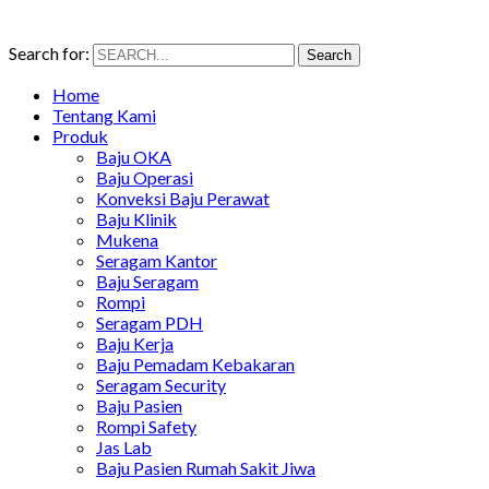
Search for:
Search
Home
Tentang Kami
Produk
Baju OKA
Baju Operasi
Konveksi Baju Perawat
Baju Klinik
Mukena
Seragam Kantor
Baju Seragam
Rompi
Seragam PDH
Baju Kerja
Baju Pemadam Kebakaran
Seragam Security
Baju Pasien
Rompi Safety
Jas Lab
Baju Pasien Rumah Sakit Jiwa