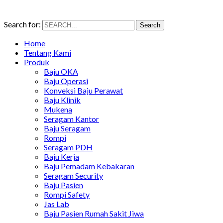
Search for:
Search
Home
Tentang Kami
Produk
Baju OKA
Baju Operasi
Konveksi Baju Perawat
Baju Klinik
Mukena
Seragam Kantor
Baju Seragam
Rompi
Seragam PDH
Baju Kerja
Baju Pemadam Kebakaran
Seragam Security
Baju Pasien
Rompi Safety
Jas Lab
Baju Pasien Rumah Sakit Jiwa