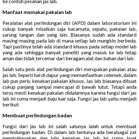
ke contoh pesanan jas lab.
Manfaat memakai pakaian lab
Peralatan alat perlindungan diri (APD) dalam laboratorium ini
cukup banyak misalkan saja kacamata, sepatu, pakaian lab,
sarung tangan dan yang lain. Biasanya sudah ada standard
masing-masing pada lab di mana setiap lab mungkin berbeda.
Tapi pastinya telah ada standard khusus pada setiap model lab
yang ada sehingga banyak peneliti yang masuk ke lab tetap
aman dan tidak tercemar dari beragam alat dan bahan dari lab.
Salah satu jenis alat perlindungan diri merupakan pakaian atau
jas lab. Seperti hal di dapur yang memanfaatkan celemek, dalam
lab pun perlu kenakan pakaian khusus. Jas lab biasanya dibuat
cukup panjang sampai mencapai di bawah lutut. Tetapi anda
terus mesti kenakan pakaian didalamnya karena fungsi dari jas
lab ini cuma menjadi baju luar saja. Fungsi jas lab yaitu menjadi
berikut:
Membuat perlindungan badan
Fungsi dari jas lab ini salah satunya ialah untuk membuat
perlindungan badan. Di dalam lab tentunya ada berabagai zat
membahayakan dan bila kenakan jas lab ini cuma buat