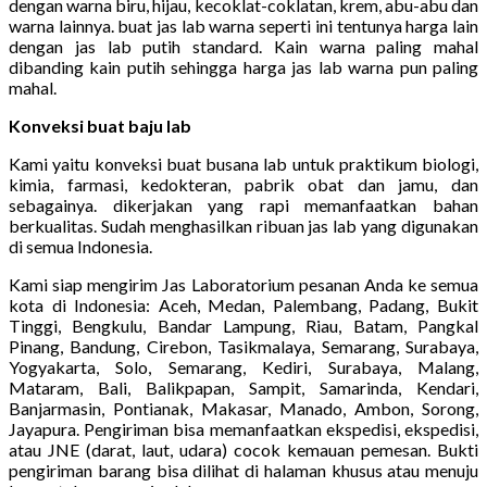
dengan warna biru, hijau, kecoklat-coklatan, krem, abu-abu dan
warna lainnya. buat jas lab warna seperti ini tentunya harga lain
dengan jas lab putih standard. Kain warna paling mahal
dibanding kain putih sehingga harga jas lab warna pun paling
mahal.
Konveksi buat baju lab
Kami yaitu konveksi buat busana lab untuk praktikum biologi,
kimia, farmasi, kedokteran, pabrik obat dan jamu, dan
sebagainya. dikerjakan yang rapi memanfaatkan bahan
berkualitas. Sudah menghasilkan ribuan jas lab yang digunakan
di semua Indonesia.
Kami siap mengirim Jas Laboratorium pesanan Anda ke semua
kota di Indonesia: Aceh, Medan, Palembang, Padang, Bukit
Tinggi, Bengkulu, Bandar Lampung, Riau, Batam, Pangkal
Pinang, Bandung, Cirebon, Tasikmalaya, Semarang, Surabaya,
Yogyakarta, Solo, Semarang, Kediri, Surabaya, Malang,
Mataram, Bali, Balikpapan, Sampit, Samarinda, Kendari,
Banjarmasin, Pontianak, Makasar, Manado, Ambon, Sorong,
Jayapura. Pengiriman bisa memanfaatkan ekspedisi, ekspedisi,
atau JNE (darat, laut, udara) cocok kemauan pemesan. Bukti
pengiriman barang bisa dilihat di halaman khusus atau menuju