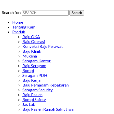
Search for:
Search
Home
Tentang Kami
Produk
Baju OKA
Baju Operasi
Konveksi Baju Perawat
Baju Klinik
Mukena
Seragam Kantor
Baju Seragam
Rompi
Seragam PDH
Baju Kerja
Baju Pemadam Kebakaran
Seragam Security
Baju Pasien
Rompi Safety
Jas Lab
Baju Pasien Rumah Sakit Jiwa