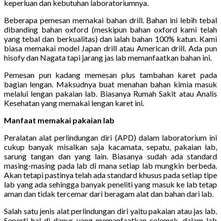
keperluan dan kebutuhan laboratoriumnya.
Beberapa pemesan memakai bahan drill. Bahan ini lebih tebal
dibanding bahan oxford (meskipun bahan oxford kami telah
yang tebal dan berkualitas) dan ialah bahan 100% katun. Kami
biasa memakai model Japan drill atau American drill. Ada pun
hisofy dan Nagata tapi jarang jas lab memanfaatkan bahan ini.
Pemesan pun kadang memesan plus tambahan karet pada
bagian lengan. Maksudnya buat menahan bahan kimia masuk
melalui lengan pakaian lab. Biasanya Rumah Sakit atau Analis
Kesehatan yang memakai lengan karet ini.
Manfaat memakai pakaian lab
Peralatan alat perlindungan diri (APD) dalam laboratorium ini
cukup banyak misalkan saja kacamata, sepatu, pakaian lab,
sarung tangan dan yang lain. Biasanya sudah ada standard
masing-masing pada lab di mana setiap lab mungkin berbeda.
Akan tetapi pastinya telah ada standard khusus pada setiap tipe
lab yang ada sehingga banyak peneliti yang masuk ke lab tetap
aman dan tidak tercemar dari beragam alat dan bahan dari lab.
Salah satu jenis alat perlindungan diri yaitu pakaian atau jas lab.
Seperti hal di dapur yang memanfaatkan celemek, dalam lab