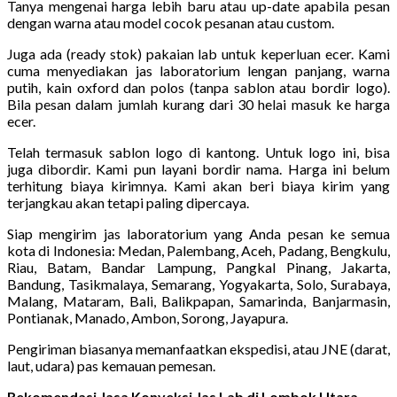
Tanya mengenai harga lebih baru atau up-date apabila pesan
dengan warna atau model cocok pesanan atau custom.
Juga ada (ready stok) pakaian lab untuk keperluan ecer. Kami
cuma menyediakan jas laboratorium lengan panjang, warna
putih, kain oxford dan polos (tanpa sablon atau bordir logo).
Bila pesan dalam jumlah kurang dari 30 helai masuk ke harga
ecer.
Telah termasuk sablon logo di kantong. Untuk logo ini, bisa
juga dibordir. Kami pun layani bordir nama. Harga ini belum
terhitung biaya kirimnya. Kami akan beri biaya kirim yang
terjangkau akan tetapi paling dipercaya.
Siap mengirim jas laboratorium yang Anda pesan ke semua
kota di Indonesia: Medan, Palembang, Aceh, Padang, Bengkulu,
Riau, Batam, Bandar Lampung, Pangkal Pinang, Jakarta,
Bandung, Tasikmalaya, Semarang, Yogyakarta, Solo, Surabaya,
Malang, Mataram, Bali, Balikpapan, Samarinda, Banjarmasin,
Pontianak, Manado, Ambon, Sorong, Jayapura.
Pengiriman biasanya memanfaatkan ekspedisi, atau JNE (darat,
laut, udara) pas kemauan pemesan.
Rekomendasi Jasa Konveksi Jas Lab di Lombok Utara,